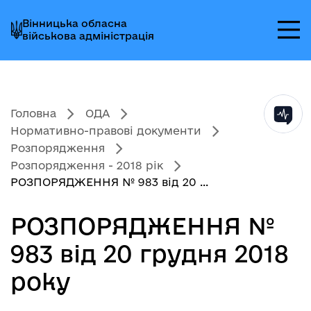
Перейти
Перейти
Перейти
Вінницька обласна
до
до
до
військова адміністрація
головного
головного
головного
меню
вмісту
колонтитула
Головна
ОДА
Нормативно-правові документи
Розпорядження
Розпорядження - 2018 рік
РОЗПОРЯДЖЕННЯ № 983 від 20 ...
РОЗПОРЯДЖЕННЯ №
983 від 20 грудня 2018
року