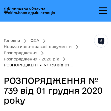
Перейти
Перейти
Перейти
Вінницька обласна
до
до
до
військова адміністрація
головного
головного
головного
меню
вмісту
колонтитула
Головна
ОДА
Нормативно-правові документи
Розпорядження
Розпорядження - 2020 рік
РОЗПОРЯДЖЕННЯ № 739 від 01 ...
РОЗПОРЯДЖЕННЯ №
739 від 01 грудня 2020
року