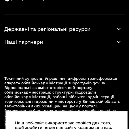
Державні та регіональні ресурси
Наші партнери
Технічний супровід: Управління цифрової трансформації
апарату облвійськадміністрації
support@vin.gov.ua
Відповідальні за зміст сторінок веб-порталу
облвійськадміністрації: структурні підрозділи
облвійськадміністрації, районні військові адміністрації,
територіальні підрозділи міністерств у Вінницькій області,
веб-сторінки яких розміщені на цьому порталі.
Використання будь-яких матеріалів, що опубліковані на
цьому сайті, дозволяється при умові зазначення посилання
(для інтернет-видань - гіперпосилання) на офіційний сайт
Наш веб-сайт використовує cookies для того,
Вінницької облвійськадміністрації
www.vin.gov.ua
.
щоб зробити перегляд сайту кращим для вас.