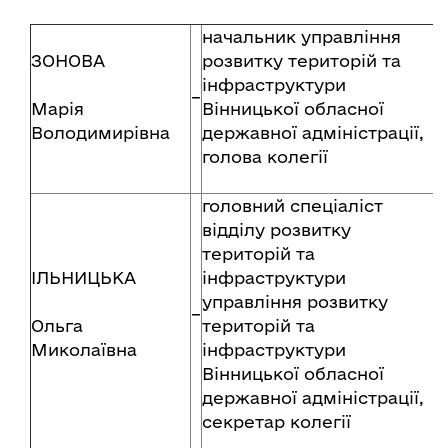
начальник управління
ЗОНОВА
розвитку територій та
інфраструктури
–
Марія
Вінницької обласної
Володимирівна
державної адміністрації,
голова колегії
головний спеціаліст
відділу розвитку
територій та
ІЛЬНИЦЬКА
інфраструктури
управління розвитку
–
Ольга
територій та
Миколаївна
інфраструктури
Вінницької обласної
державної адміністрації,
секретар колегії