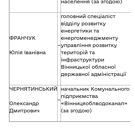
населення (за згодою)
головний спеціаліст
відділу розвитку
енергетики та
ФРАНЧУК
енергоменеджменту
–
управління розвитку
Юлія Іванівна
територій та
інфраструктури
Вінницької обласної
державної адміністрації
ЧЕРНЯТИНСЬКИЙ
начальник Комунального
підприємства
–
Олександр
«Вінницяоблводоканал»
Дмитрович
(за згодою)