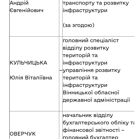
Андрій
транспорту та розвитку
Євгенійович
інфраструктури
(за згодою)
головний спеціаліст
відділу розвитку
територій та
КУЛЬЧИЦЬКА
інфраструктури
–
управління розвитку
Юлія Віталіївна
територій та
інфраструктури
Вінницької обласної
державної адміністрації
начальник відділу
бухгалтерського обліку та
фінансової звітності –
ОВЕРЧУК
головний бухгалтер