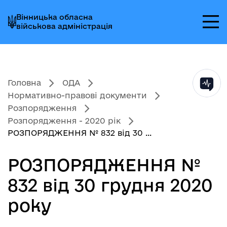
Перейти
Перейти
Перейти
Вінницька обласна
до
до
до
військова адміністрація
головного
головного
головного
меню
вмісту
колонтитула
Головна
ОДА
Нормативно-правові документи
Розпорядження
Розпорядження - 2020 рік
РОЗПОРЯДЖЕННЯ № 832 від 30 ...
РОЗПОРЯДЖЕННЯ №
832 від 30 грудня 2020
року