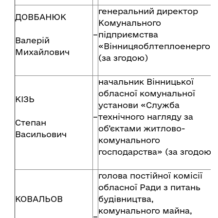
генеральний директор
ДОВБАНЮК
Комунального
–
підприємства
Валерій
«Вінницяоблтеплоенерго»
Михайлович
(за згодою)
начальник Вінницької
обласної комунальної
КІЗЬ
установи «Служба
–
технічного нагляду за
Степан
об’єктами житлово-
Васильович
комунального
господарства» (за згодою)
голова постійної комісії
обласної Ради з питань
КОВАЛЬОВ
будівництва,
комунального майна,
–