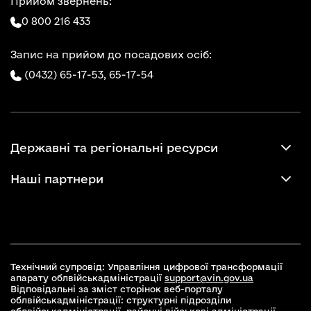
Прийом звернень:
0 800 216 433
Запис на прийом до посадових осіб:
(0432) 65-17-53,
65-17-54
Державні та регіональні ресурси
Наші партнери
Технічний супровід: Управління цифрової трансформації
апарату облвійськадміністрації
support@vin.gov.ua
Відповідальні за зміст сторінок веб-порталу
облвійськадміністрації: структурні підрозділи
облвійськадміністрації, районні військові адміністрації,