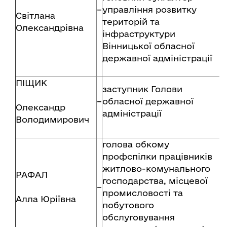
–
управління розвитку
Світлана
територій та
Олександрівна
інфраструктури
Вінницької обласної
державної адміністрації
ПІЩИК
заступник Голови
–
обласної державної
Олександр
адміністрації
Володимирович
голова обкому
профспілки працівників
житлово-комунального
РАФАЛ
господарства, місцевої
–
промисловості та
Алла Юріївна
побутового
обслуговування