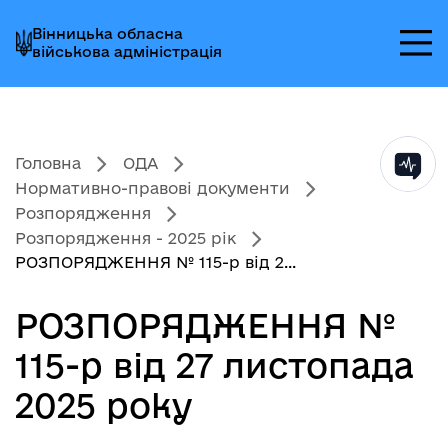
Перейти
Перейти
Перейти
Вінницька обласна
до
до
до
військова адміністрація
головного
головного
головного
меню
вмісту
колонтитула
Головна
ОДА
Нормативно-правові документи
Розпорядження
Розпорядження - 2025 рік
РОЗПОРЯДЖЕННЯ № 115-р від 2...
РОЗПОРЯДЖЕННЯ №
115-р від 27 листопада
2025 року