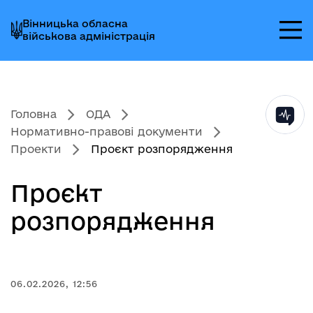
Перейти
Перейти
Перейти
Вінницька обласна
до
до
до
військова адміністрація
головного
головного
головного
меню
вмісту
колонтитула
Головна
ОДА
Нормативно-правові документи
Проекти
Проєкт розпорядження
Проєкт
розпорядження
06.02.2026, 12:56