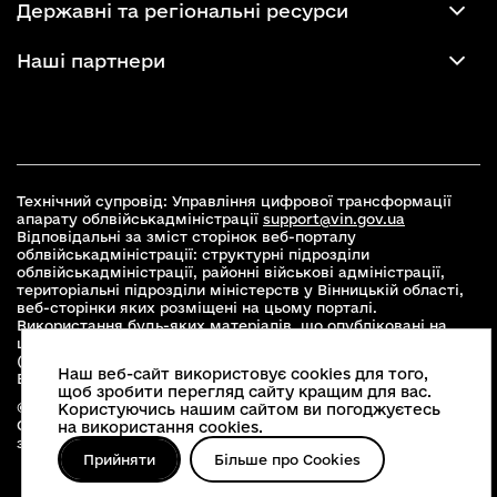
Державні та регіональні ресурси
Наші партнери
Технічний супровід: Управління цифрової трансформації
апарату облвійськадміністрації
support@vin.gov.ua
Відповідальні за зміст сторінок веб-порталу
облвійськадміністрації: структурні підрозділи
облвійськадміністрації, районні військові адміністрації,
територіальні підрозділи міністерств у Вінницькій області,
веб-сторінки яких розміщені на цьому порталі.
Використання будь-яких матеріалів, що опубліковані на
цьому сайті, дозволяється при умові зазначення посилання
(для інтернет-видань - гіперпосилання) на офіційний сайт
Наш веб-сайт використовує cookies для того,
Вінницької облвійськадміністрації
www.vin.gov.ua
.
щоб зробити перегляд сайту кращим для вас.
© 2026 Весь контент доступний за ліцензією Creative
Користуючись нашим сайтом ви погоджуєтесь
Commons Attribution 4.0 International license, якщо не
на використання cookies.
зазначено інше
Прийняти
Більше про Cookies