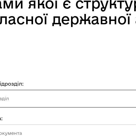
и якої є структу
ласної державної 
ідрозділ:
розділ:
зділ
:
документа