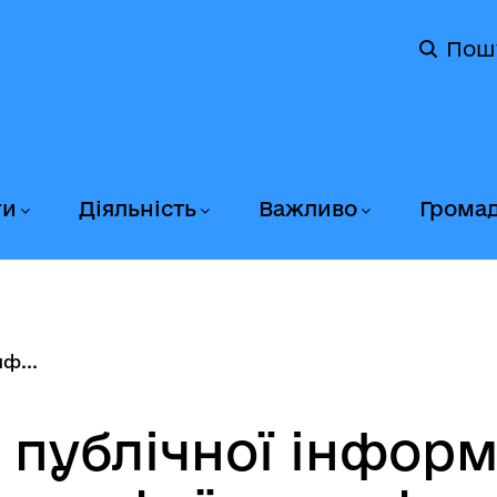
Пош
ги
Діяльність
Важливо
Грома
ф...
 публічної інформ