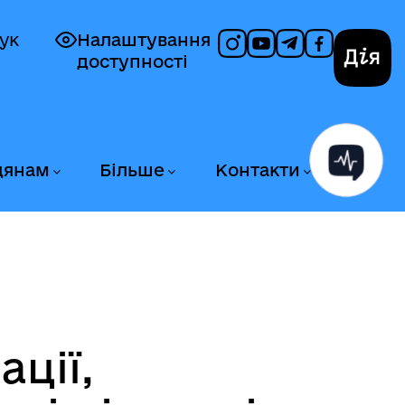
ук
Налаштування
доступності
Дія
дянам
Більше
Контакти
ації,