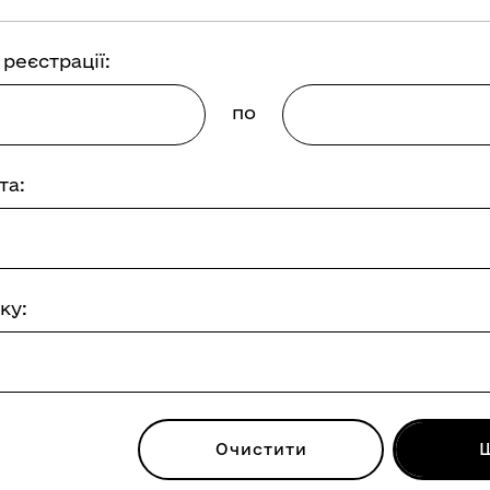
реєстрації:
по
та:
ку:
Очистити