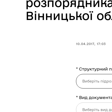
розпорядникам
Вінницької об
10.04.2017, 17:03
* Структурний п
* Структурний під
Виберіть підро
* Вид документа
* Вид документа:
Виберіть вид 