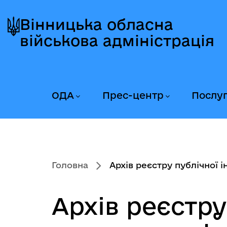
Перейти
Перейти
Перейти
до
до
до
Вінницька обласна
головного
головного
головного
військова адміністрація
меню
вмісту
колонтитула
ОДА
Прес-центр
Послу
Головна
Архів реєстру публічної ін
Архів реєстру