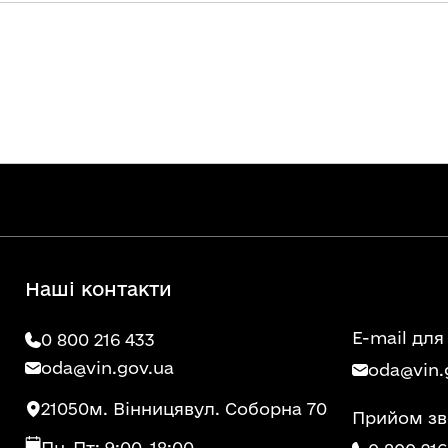
Наші контакти
E-mail для
0 800 216 433
oda@vin.gov.ua
oda@vin.
21050
м. Вінниця
вул. Соборна 70
Прийом зв
Пн-Пт: 9:00-18:00