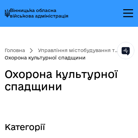
Перейти
Перейти
Перейти
Вінницька обласна
до
до
до
військова адміністрація
головного
головного
головного
меню
вмісту
колонтитула
Головна
Управління містобудування т...
Охорона культурної спадщини
Охорона культурної
спадщини
Категорії