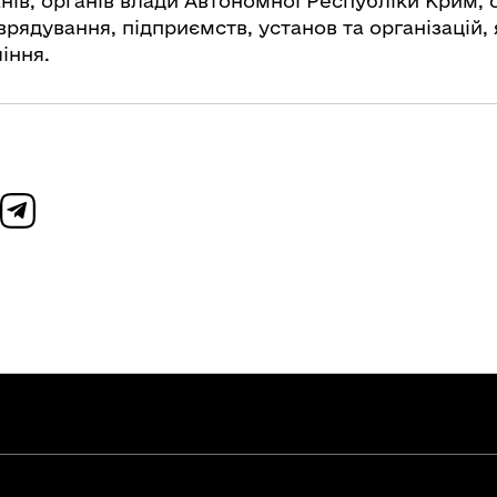
ів, органів влади Автономної Республіки Крим, 
рядування, підприємств, установ та організацій,
іння.