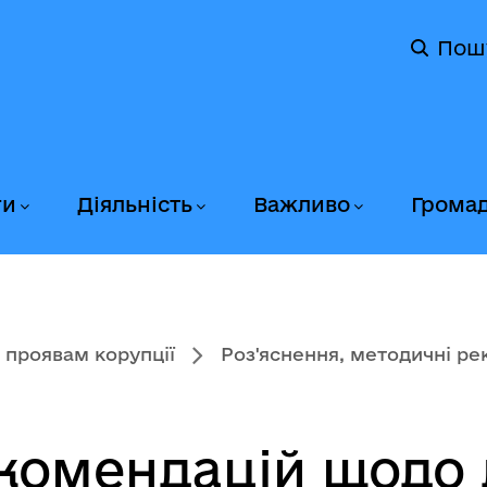
Пош
ги
Діяльність
Важливо
Грома
 проявам корупції
Роз'яснення, методичні рек
комендацій щодо 