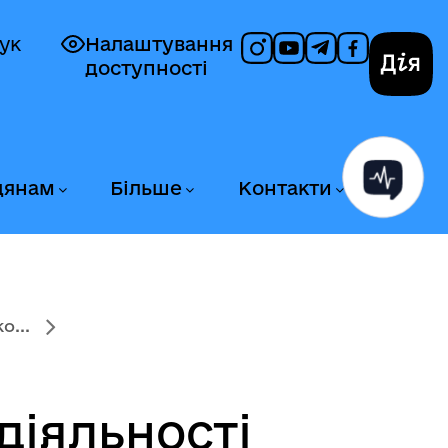
ук
Налаштування
доступності
Дія
дянам
Більше
Контакти
о...
діяльності