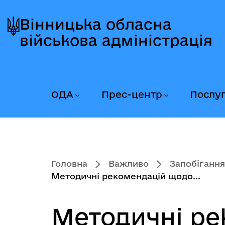
Перейти
Перейти
Перейти
до
до
до
Вінницька обласна
головного
головного
головного
військова адміністрація
меню
вмісту
колонтитула
ОДА
Прес-центр
Послу
Головна
Важливо
Запобігання
Методичні рекомендацій щодо...
Методичні ре