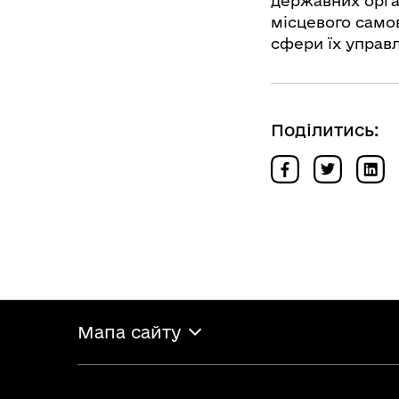
державних орган
місцевого самов
сфери їх управл
Поділитись:
Мапа сайту