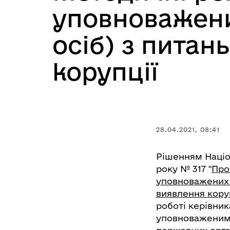
уповноважени
осіб) з питан
корупції
28.04.2021, 08:41
Рішенням Націон
року № 317 "
Про
уповноважених п
виявлення коруп
роботі керівник
уповноваженими