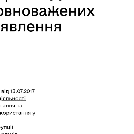
повноважених
виявлення
ід 13.07.2017
іяльності
гання та
користання у
а
упції