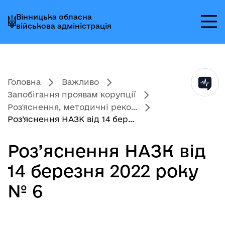
Перейти
Перейти
Перейти
Вінницька обласна
до
до
до
військова адміністрація
головного
головного
головного
меню
вмісту
колонтитула
Головна
Важливо
Запобігання проявам корупції
Роз'яснення, методичні реко...
Роз’яснення НАЗК від 14 бер...
Роз’яснення НАЗК від
14 березня 2022 року
№ 6