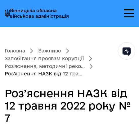
Перейти
Перейти
Перейти
Вінницька обласна
до
до
до
військова адміністрація
головного
головного
головного
меню
вмісту
колонтитула
Головна
Важливо
Запобігання проявам корупції
Роз'яснення, методичні реко...
Роз’яснення НАЗК від 12 тра...
Роз’яснення НАЗК від
12 травня 2022 року №
7