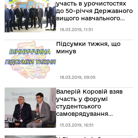
нацистських
участь в урочистостях
загарбників
до 50-річчя Державного
вищого навчального
закладу «Могилів-
18.03.2019, 11:51
Подільський монтажно-
економічний коледж»
Підсумки тижня, що
минув
18.03.2019, 09:05
Валерій Коровій взяв
участь у форумі
студентського
самоврядування
«Можливості ОСС.
15.03.2019, 16:51
Версія -
перезавантаження!»