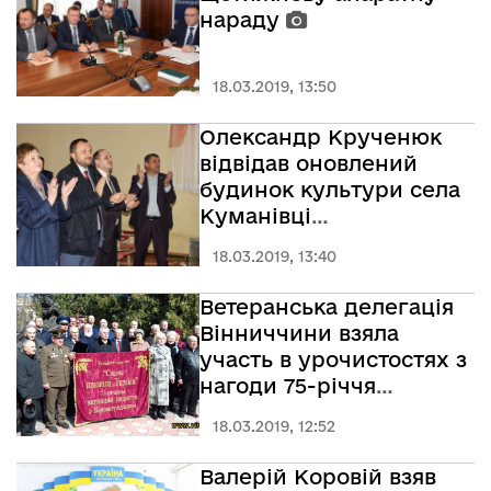
нараду
18.03.2019, 13:50
Олександр Крученюк
відвідав оновлений
будинок культури села
Куманівці
Хмільницького району
18.03.2019, 13:40
Ветеранська делегація
Вінниччини взяла
участь в урочистостях з
нагоди 75-річчя
визволення
18.03.2019, 12:52
Гайворонського району
Кіровоградщини від
Валерій Коровій взяв