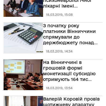
психоневрологічної
лікарні імені
О.І.Ющенка буде
18.03.2019, 15:08
оновлений і збільшений
вдвічі
З початку року
платники Вінниччини
спрямували до
держбюджету понад
76,8 мільйонів гривень
18.03.2019, 14:34
військового збору
На Вінниччині в
грошовій формі
монетизації субсидію
отримують 164 тис
домогосподарств
18.03.2019, 13:54
Валерій Коровій провів
щотижневу апаратну