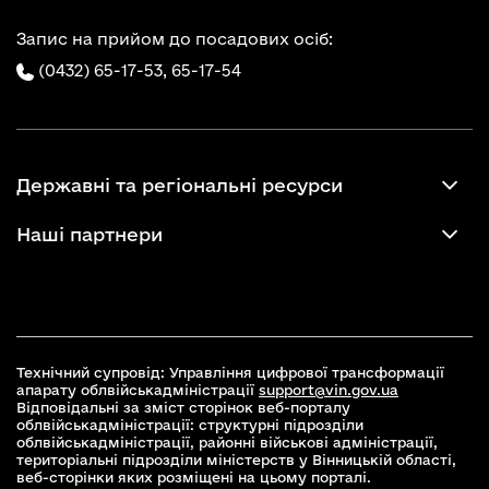
Запис на прийом до посадових осіб:
(0432) 65-17-53,
65-17-54
Державні та регіональні ресурси
Наші партнери
Технічний супровід: Управління цифрової трансформації
апарату облвійськадміністрації
support@vin.gov.ua
Відповідальні за зміст сторінок веб-порталу
облвійськадміністрації: структурні підрозділи
облвійськадміністрації, районні військові адміністрації,
територіальні підрозділи міністерств у Вінницькій області,
веб-сторінки яких розміщені на цьому порталі.