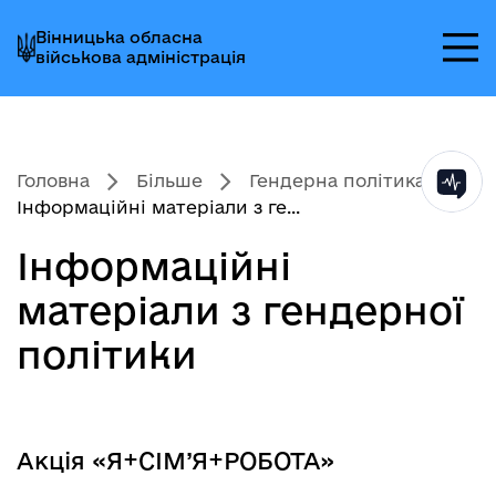
Перейти
Перейти
Перейти
Вінницька обласна
до
до
до
військова адміністрація
головного
головного
головного
меню
вмісту
колонтитула
Головна
Більше
Гендерна політика
Інформаційні матеріали з ге...
Інформаційні
матеріали з гендерної
політики
Акція «Я+СІМ’Я+РОБОТА»