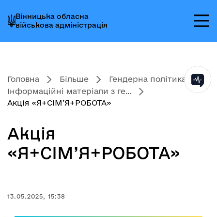
Перейти
Перейти
Перейти
Вінницька обласна
до
до
до
військова адміністрація
головного
головного
головного
меню
вмісту
колонтитула
Головна
Більше
Гендерна політика
Інформаційні матеріали з ге...
Акція «Я+СІМ’Я+РОБОТА»
Акція
«Я+СІМ’Я+РОБОТА»
13.05.2025, 15:38