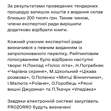
За результатами проведених тендерних
процедур залишок коштів з видання склав
близько 200 тисяч грн. Таким чином,
члени експертної ради вирішили
додатково відібрати книги.
Кожний учасник експертної ради
визначився з певним виданням із
запропонованого переліку. Рейтинговим
голосуванням було відібрано наступні
твори: Н.Поклад «Голос літа», Н.Погребняк
«Чарівна скриня», М.Школьний «Цікава
розмова», О.Попенко «Митці Вінниччини»,
І.Малюта «Роївня», О.Горобець «Рясні
вишні Джурина» та П.Ткачук «Уладівка»
Завдяки електронній системі закупівель
PROZORRO будуть визначені