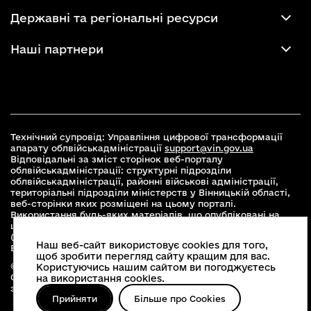
Державні та регіональні ресурси
Наші партнери
Технічний супровід: Управління цифрової трансформації
апарату облвійськадміністрації
support@vin.gov.ua
Відповідальні за зміст сторінок веб-порталу
облвійськадміністрації: структурні підрозділи
облвійськадміністрації, районні військові адміністрації,
територіальні підрозділи міністерств у Вінницькій області,
веб-сторінки яких розміщені на цьому порталі.
Використання будь-яких матеріалів, що опубліковані на
цьому сайті, дозволяється при умові зазначення посилання
(для інтернет-видань - гіперпосилання) на офіційний сайт
Наш веб-сайт використовує cookies для того,
Вінницької облвійськадміністрації
www.vin.gov.ua
.
щоб зробити перегляд сайту кращим для вас.
© 2026 Весь контент доступний за ліцензією Creative
Користуючись нашим сайтом ви погоджуєтесь
Commons Attribution 4.0 International license, якщо не
на використання cookies.
зазначено інше
Прийняти
Більше про Cookies