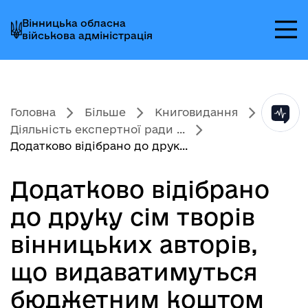
Перейти
Перейти
Перейти
Вінницька обласна
до
до
до
військова адміністрація
головного
головного
головного
меню
вмісту
колонтитула
Головна
Більше
Книговидання
Діяльність експертної ради ...
Додатково відібрано до друк...
Додатково відібрано
до друку сім творів
вінницьких авторів,
що видаватимуться
бюджетним коштом