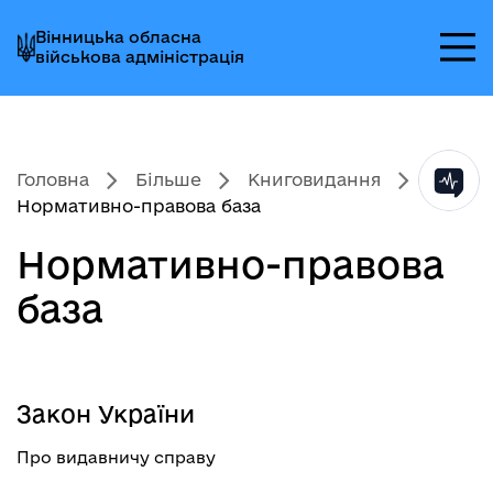
Перейти
Перейти
Перейти
Вінницька обласна
до
до
до
військова адміністрація
головного
головного
головного
меню
вмісту
колонтитула
Головна
Більше
Книговидання
Нормативно-правова база
Нормативно-правова
база
Закон України
Про видавничу справу