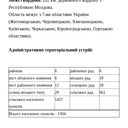
Межі і кордони:
202 км. державного кордону з
Республікою Молдова.
Область межує з 7-ма областями України
(Житомирською, Чернівецькою, Хмельницькою,
Київською, Черкаською, Кіровоградською, Одеською
областями).
Адміністративно територіальний устрій:
районів
6
районних рад
6
міст обласного значення
6
міських рад
18
міст районного значення
12
селищних рад
28
селищ міського типу
29
сільських рад
661
сільських населених
1457
пунктів
Всього населених пунктів - 1504