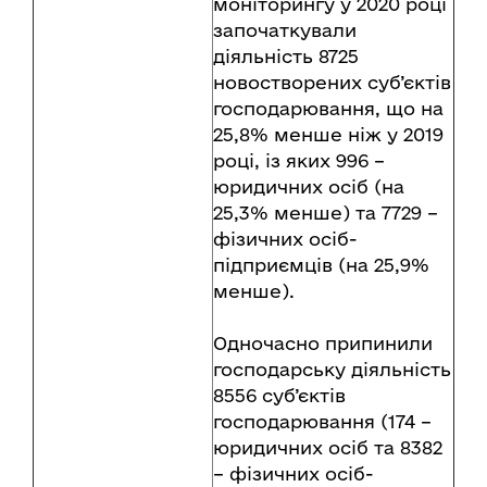
моніторингу у 2020 році
започаткували
діяльність 8725
новостворених суб’єктів
господарювання, що на
25,8% менше ніж у 2019
році, із яких 996 –
юридичних осіб (на
25,3% менше) та 7729 –
фізичних осіб-
підприємців (на 25,9%
менше).
Одночасно припинили
господарську діяльність
8556 суб’єктів
господарювання (174 –
юридичних осіб та 8382
– фізичних осіб-