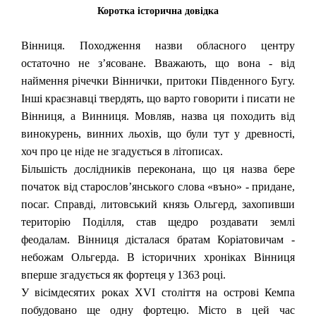
Коротка історична довідка
Вінниця. Походження назви обласного центру
остаточно не з’ясоване. Вважають, що вона - від
наймення річечки Віннички, притоки Південного Бугу.
Інші краєзнавці твердять, що варто говорити і писати не
Вінниця, а Винниця. Мовляв, назва ця походить від
винокурень, винних льохів, що були тут у древності,
хоч про це ніде не згадується в літописах.
Більшість дослідників переконана, що ця назва бере
початок від старослов’янського слова «въно» - придане,
посаг. Справді, литовський князь Ольгерд, захопивши
територію Поділля, став щедро роздавати землі
феодалам. Вінниця дісталася братам Коріатовичам -
небожам Ольгерда. В історичних хроніках Вінниця
вперше згадується як фортеця у 1363 році.
У вісімдесятих роках XVI століття на острові Кемпа
побудовано ще одну фортецю. Місто в цей час