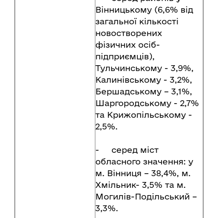
Вінницькому (6,6% від
загальної кількості
новостворених
фізичних осіб-
підприємців),
Тульчинському - 3,9%,
Калинівському - 3,2%,
Бершадському – 3,1%,
Шаргородському - 2,7%
та Крижопільському -
2,5%.
- серед міст
обласного значення: у
м. Вінниця – 38,4%, м.
Хмільник- 3,5% та м.
Могилів-Подільський –
3,3%.