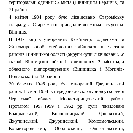
територіальні одиниці: 2 міста (Вінниця та Бердичів) та
71 район.
4 квітня 1934 року було ліквідовано Староміську
сільраду, а Старе місто приєднане до міської смуги м.
Вінниця.
В 1937 році з утворенням Кам’янець-Подільської та
Житомирської областей до них відійшла значна частина
районів Вінницької області (округи були ліквідовані). У
складі Вінницької області залишилися 2 міськради
обласного підпорядкування (Вінницька і Могилів-
Подільська) та 42 райони.
20 березня 1946 року був утворений Джуринський
район. В січні 1954 p. передано до складу новоутвореної
Черкаської області Монастирищенський район.
Протягом 1957-1959 і 1962 pp. були ліквідовані
Брацлавський, Вороновицький, Дашівський,
Джулинський, Джуринський, Комсомольський,
Копайгородський, Ободівський, Ольгопільський,