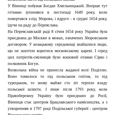
У Вінниці побував Богдан Хмельницький. Вперше тут
гетьман зупинявся в листопаді 1649 року, коли
повертався з-під Зборова, і вдруге - в грудні 1654 року,
їдучи на раду до Переяслава.
На Переяславській раді 8 січня 1654 року Україна була
приєднана до Москви в межах, означених Зборовським
договором. У козацькому середовищі знайшлися люди,
що не захотіли коритися московському цареві. І серед
цих патріотів-сміливців були кошовий отаман Сірко і
полковник Богун.
Визвольна війна не принесла жаданої волі Поділлю.
Воно томилося то під польським гнітом, то під
турецьким, то знову майже сто літ терпіло владу
польської шляхти. І лише після 1793 року, коли
Правобережну Україну було приєднано до Росії,
Вінниця стає центром Брацлавського намісництва, а з
утворенням в 1797 році Подільської губернії - центром
Вінницького повіту.