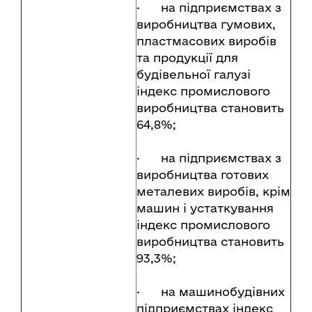
· на підприємствах з
виробництва гумових,
пластмасових виробів
та продукції для
будівельної галузі
індекс промислового
виробництва становить
64,8%;
· на підприємствах з
виробництва готових
металевих виробів, крім
машин і устаткування
індекс промислового
виробництва становить
93,3%;
· на машинобудівних
підприємствах індекс