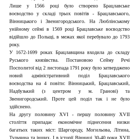
Лише у 1566 році було створено Брацлавське
воєводство у складі трьох повітів - Брацлавського,
Вінницького і Звенигородського. На Люблінському
унійному сеймі в 1569 році Брацлавське воєводство
відійшло до Польщі, в межах якої перебувало до 1793
року.
У 1672-1699 роках Брацлавщина входила до складу
Руського князівства. Постановою Сейму Речі
Посполитої від 2 листопада 1791 року було затверджено
новий адміністративний поділ Брацлавського
воєводства на 4 повіти: Вінницький, Брацлавський,
Надбузький (з центром у м. Гранові) та
Звенигородський. Проте цей поділ так і не було
здійснено.
На другу половину XVI - першу половину XVII
століття припадає економічне піднесення низки
багатьох таких міст: Шаргороду, Могильова, Літина,
Тульчина та інших. І в історії Вінниці 30-40 роки XVII