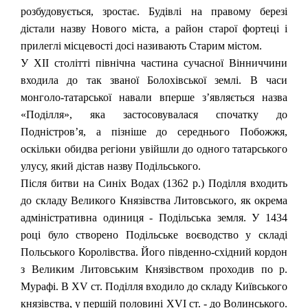
розбудовується, зростає. Будівлі на правому березі
дістали назву Нового міста, а район старої фортеці і
прилеглі місцевості досі називають Старим містом.
У XII столітті північна частина сучасної Вінниччини
входила до так званої Болохівської землі. В часи
монголо-татарської навали вперше з’являється назва
«Поділля», яка застосовувалася спочатку до
Подністров’я, а пізніше до середнього Побожжя,
оскільки обидва регіони увійшли до одного татарського
улусу, який дістав назву Подільського.
Після битви на Синіх Водах (1362 р.) Поділля входить
до складу Великого Князівства Литовського, як окрема
адміністративна одиниця - Подільська земля. У 1434
році було створено Подільське воєводство у складі
Польського Королівства. Його південно-східний кордон
з Великим Литовським Князівством проходив по р.
Мурафі. В XV ст. Поділля входило до складу Київського
князівства, у першій половині XVI ст. - до Волинського.