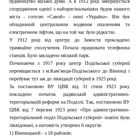
будівництво міської думи. А в 1912 році завершується
спорудження однієї з найоригінальніших будов нашого
міста - готелю «Савой» - нині «Україна». Він був
обладнаний центральним водяним опаленням та
електричним ліфтом, що на той час було рідкістю.
У 1912 році від центру до Замостя прокладено
трамвайне сполучення. Почала працювати телефонна
станція. Було закладено міський парк.
Починаючи з 1917 року центр Подільської губернії
переміщається з м.Кам’янця-Подільського до Вінниці і
перебуває тут аж до ліквідації губернії в 1925 році.
За постановою ВУ ЦВК від 31 січня 1923 року
покладено початок радянській адміністративно-
територіальній реформі на Поділлі. Так, постановою ВУ
ЦВК від 7 березня 1923 року «Про адміністративно-
територіальний поділ Подільської губернії» повіти були
ліквідовані, а натомість утворено 6 округів:
1) Вінницький - з 18 районів;