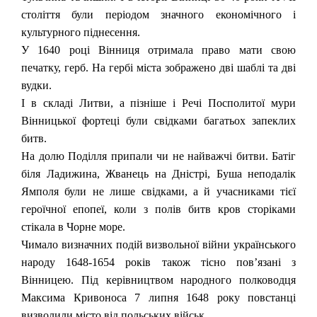
століття були періодом значного економічного і
культурного піднесення.
У 1640 році Вінниця отримала право мати свою
печатку, герб. На гербі міста зображено дві шаблі та дві
вудки.
І в складі Литви, а пізніше і Речі Посполитої мури
Вінницької фортеці були свідками багатьох запеклих
битв.
На долю Поділля припали чи не найважчі битви. Батіг
біля Ладижина, Жванець на Дністрі, Буша неподалік
Ямполя були не лише свідками, а й учасниками тієї
героїчної епопеї, коли з полів битв кров сторіками
стікала в Чорне море.
Чимало визначних подій визвольної війни українського
народу 1648-1654 років також тісно пов’язані з
Вінницею. Під керівництвом народного полководця
Максима Кривоноса 7 липня 1648 року повстанці
визволили місто від польських військ.