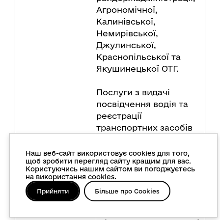
Агрономічної,
Калинівської,
Немирівської,
Джулинської,
Краснопільської та
Якушинецької ОТГ.
Послуги з видачі
посвідчення водія та
реєстрації
транспортних засобів
здійснюються в ЦНАП
Вінницької та
Наш веб-сайт використовує cookies для того,
щоб зробити перегляд сайту кращим для вас.
Калинівської ОТГ.
Користуючись нашим сайтом ви погоджуєтесь
на використання cookies.
ЗОВНІШНЬОТОРГОВЕЛЬНА ДІЯЛЬНІСТЬ
Прийняти
Більше про Cookies
За попередніми даними