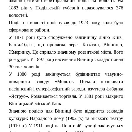
адміністративно-територіальний поділ на волості. На
1863 рік у Подільській губернії нараховувалося 376
волостей.
Поділ на волості проіснував до 1923 року, коли було
сформовано райони.
У 1871 році було споруджено залізничну лінію Київ-
Балта-Одеса, що пролягла через Козятин, Вінницю,
Жмеринку. Це сприяло значному розвиткові міста, його
розбудові. У 1897 році населення Вінниці складає понад
30 тис. чоловік.
У 1880 році закінчується будівництво чавунно-
ливарного заводу «Молот». Почали працювати
насіннєвий і суперфосфатний заводи, взуттєва фабрика
«Яструб». Розвивається торгівля. У 1881 році відкрито
Вінницький міський банк.
Значною подією для Вінниці було відкриття закладів
культури: Народного дому (1902 p.) та міського театру
(1910 p.) У 1911 році на Поштовій вулиці закінчується