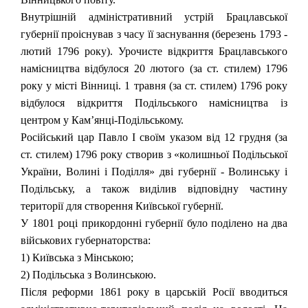
Внутрішній адміністративний устрій Брацлавської
губернії проіснував з часу її заснування (березень 1793 -
лютий 1796 року). Урочисте відкриття Брацлавського
намісництва відбулося 20 лютого (за ст. стилем) 1796
року у місті Вінниці. 1 травня (за ст. стилем) 1796 року
відбулося відкриття Подільського намісництва із
центром у Кам’янці-Подільському.
Російський цар Павло І своїм указом від 12 грудня (за
ст. стилем) 1796 року створив з «колишньої Подільської
України, Волині і Поділля» дві губернії - Волинську і
Подільську, а також виділив відповідну частину
території для створення Київської губернії.
У 1801 році прикордонні губернії було поділено на два
військових губернаторства:
1) Київська з Мінською;
2) Подільська з Волинською.
Після реформи 1861 року в царській Росії вводиться