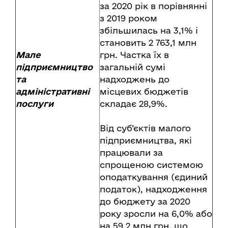
за 2020 рік в порівнянні
з 2019 роком
збільшилась на 3,1% і
становить 2 763,1 млн
Мале
грн. Частка їх в
підприємництво
загальній сумі
та
надходжень до
адміністративні
місцевих бюджетів
послуги
складає 28,9%.
Від суб’єктів малого
підприємництва, які
працювали за
спрощеною системою
оподаткування (єдиний
податок), надходження
до бюджету за 2020
року зросли на 6,0% або
на 59,2 млн грн, що