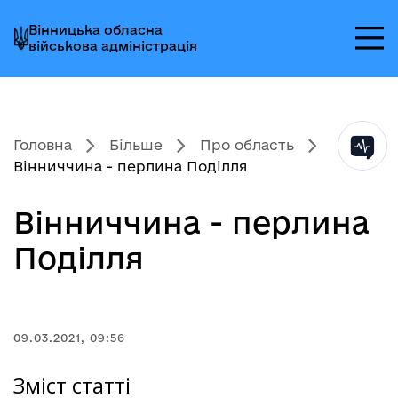
Перейти
Перейти
Перейти
Вінницька обласна
до
до
до
військова адміністрація
головного
головного
головного
меню
вмісту
колонтитула
Головна
Більше
Про область
Вінниччина - перлина Поділля
Вінниччина - перлина
Поділля
09.03.2021, 09:56
Зміст статті