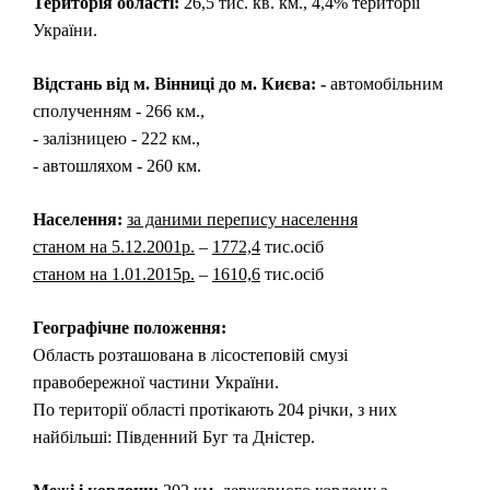
Територія області:
26,5 тис. кв. км., 4,4% території
України.
Відстань від м. Вінниці до м. Києва: -
автомобільним
сполученням - 266 км.,
- залізницею - 222 км.,
- автошляхом - 260 км.
Населення:
за даними перепису населення
станом на 5.12.2001р.
–
1772,4
тис.осіб
станом на 1.01.2015р.
–
1610,6
тис.осіб
Географічне положення:
Область розташована в лісостеповій смузі
правобережної частини України.
По території області протікають 204 річки, з них
найбільші: Південний Буг та Дністер.