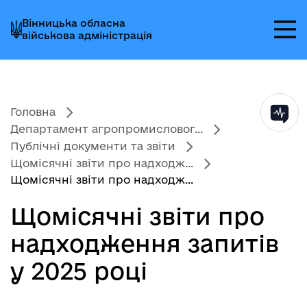
Перейти
Перейти
Перейти
Вінницька обласна
до
до
до
військова адміністрація
головного
головного
головного
меню
вмісту
колонтитула
Головна
Департамент агропромисловог...
Публічні документи та звіти
Щомісячні звіти про надходж...
Щомісячні звіти про надходж...
Щомісячні звіти про
надходження запитів
у 2025 році