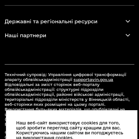
Державні та регіональні ресурси
Наші партнери
Технічний супровід: Управління цифрової трансформації
апарату облвійськадміністрації
support@vin.gov.ua
Відповідальні за зміст сторінок веб-порталу
облвійськадміністрації: структурні підрозділи
облвійськадміністрації, районні військові адміністрації,
територіальні підрозділи міністерств у Вінницькій області,
веб-сторінки яких розміщені на цьому порталі.
Використання будь-яких матеріалів, що опубліковані на
цьому сайті, дозволяється при умові зазначення посилання
(для інтернет-видань - гіперпосилання) на офіційний сайт
Наш веб-сайт використовує cookies для того,
Вінницької облвійськадміністрації
www.vin.gov.ua
.
щоб зробити перегляд сайту кращим для вас.
© 2026 Весь контент доступний за ліцензією Creative
Користуючись нашим сайтом ви погоджуєтесь
Commons Attribution 4.0 International license, якщо не
на використання cookies.