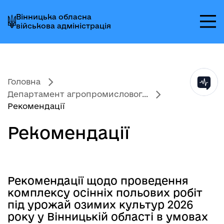
Перейти
Перейти
Перейти
Вінницька обласна
до
до
до
військова адміністрація
головного
головного
головного
меню
вмісту
колонтитула
Головна
Департамент агропромисловог...
Рекомендації
Рекомендації
Рекомендації щодо проведення
комплексу осінніх польових робіт
під урожай озимих культур 2026
року у Вінницькій області в умовах