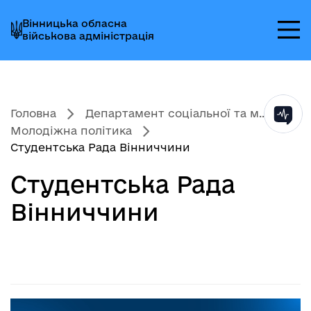
Перейти
Перейти
Перейти
Вінницька обласна
до
до
до
військова адміністрація
головного
головного
головного
меню
вмісту
колонтитула
Головна
Департамент соціальної та м...
Молодіжна політика
Студентська Рада Вінниччини
Студентська Рада
Вінниччини