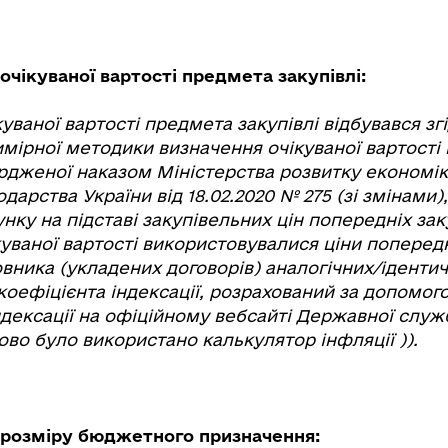
очікуваної вартості предмета закупівлі:
уваної вартості предмета закупівлі відбувався зг
римірної методики визначення очікуваної вартост
ердженої наказом Міністерства розвитку економіки
дарства України від 18.02.2020 № 275 (зі змінами),
ку на підставі закупівельних цін попередніх зак
уваної вартості використовувалися ціни поперед
вника (укладених договорів) аналогічних/ідентич
коефіцієнта індексації, розрахований за допомог
ндексації на офіційному вебсайті Державної служ
ово було використано калькулятор інфляції )).
 розміру бюджетного призначення: