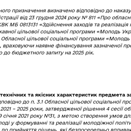
ого призначення визначено відповідно до наказ
страції від 23 грудня 2024 року № 811 «Про обла
КВК МБ 0813131 «Здійснення заходів та реалізація 
авної цільової соціальної програми «Молодь Укра
. Обласної цільової соціальної програми «Молодь
и, враховуючи наявне фінансування зазначеної пр
но до бюджетного запиту на 2025 рік.
технічних та якісних характеристик предмета за
повідно до п. 3.1 Обласної цільової соціальної 
2021 – 2025 роки, затвердженої рішення 4 сесії об
9 січня 2021 року №31, з метою створення умов д
лоді у формуванні та реалізації молодіжної політ
до прийняття рішень, які безпосередньо впливаю