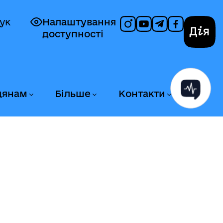
ук
Налаштування
доступності
Дія
дянам
Більше
Контакти
Я