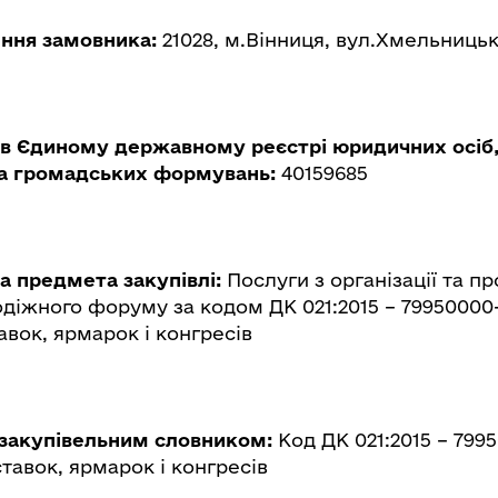
ння замовника:
21028, м.Вінниця, вул.Хмельницьк
в Єдиному державному реєстрі юридичних осіб,
та громадських формувань:
40159685
а предмета закупівлі:
Послуги з організації та п
діжного форуму за кодом ДК 021:2015 – 79950000
тавок, ярмарок і конгресів
 закупівельним словником:
Код ДК 021:2015 – 799
ставок, ярмарок і конгресів