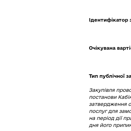
Ідентифікатор 
Очікувана варті
Тип публічної з
Закупівля прово
постанови Кабін
затвердження ос
послуг для замо
на період дії п
дня його припин