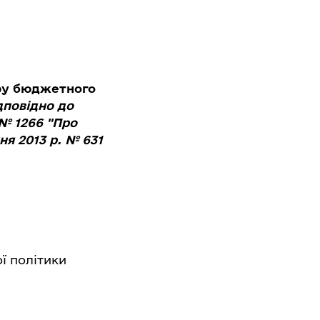
іру бюджетного
дповідно до
 № 1266 "Про
ня 2013 р. № 631
ї політики