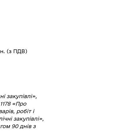
н. (з ПДВ)
і закупівлі»,
1178 «Про
рів, робіт і
чні закупівлі»,
гом 90 днів з