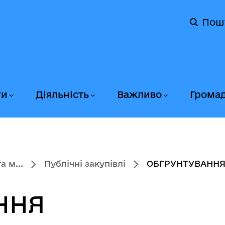
Пош
ги
Діяльність
Важливо
Грома
 м...
Публічні закупівлі
ОБГРУНТУВАНН
ННЯ