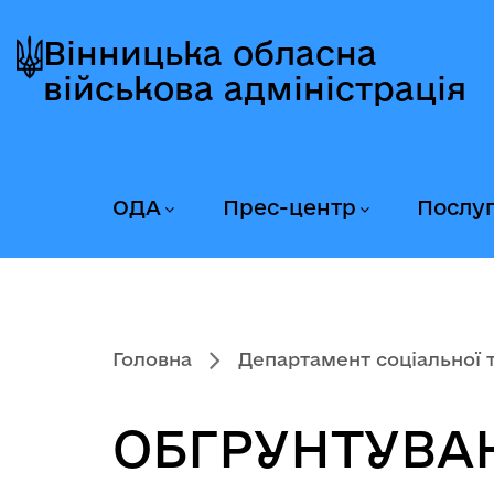
Перейти
Перейти
Перейти
до
до
до
Вінницька обласна
головного
головного
головного
військова адміністрація
меню
вмісту
колонтитула
ОДА
Прес-центр
Послу
Головна
Департамент соціальної та
ОБГРУНТУВА