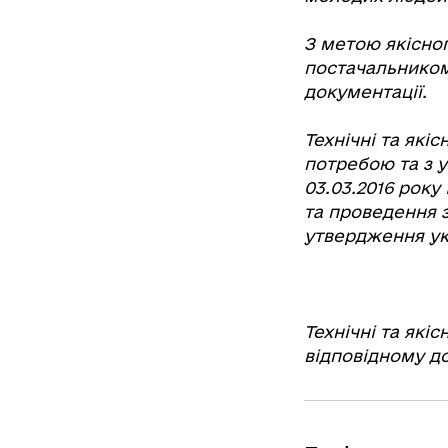
З метою якісног
постачальником
документації.
Технічні та які
потребою та з у
03.03.2016 року
та проведення з
утвердження укр
Технічні та які
відповідному до