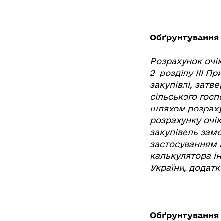
Обґрунтування 
Розрахунок очік
2 розділу ІІІ П
закупівлі, затв
сільського госпо
шляхом розрахун
розрахунку очік
закупівель замо
застосуванням 
калькулятора і
України,
додатк
Обґрунтування