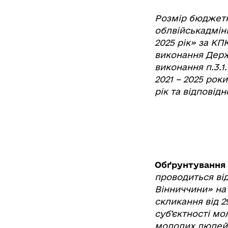
Розмір бюджетн
облвійськадміні
2025 рік» за КП
виконання Держ
виконання п.3.1
2021 – 2025 рок
рік та відповід
Обґрунтування 
проводиться від
Вінниччини» на 
скликання від 2
суб’єктності мо
молодих людей 