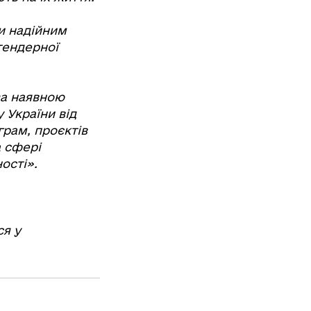
ти надійним
тендерної
за наявною
 України від
грам, проєктів
а сфері
ості».
ся у