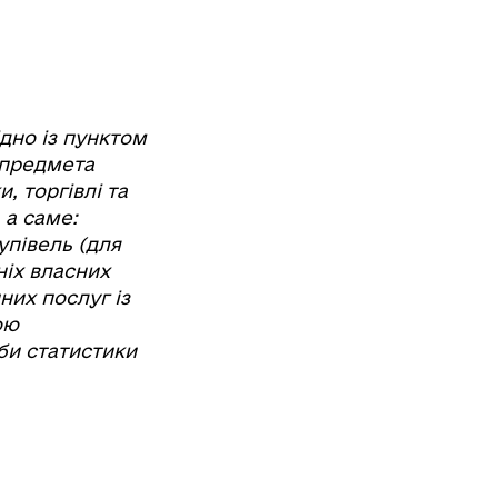
ідно із пунктом
і предмета
, торгівлі та
 а саме:
упівель (для
ніх власних
них послуг із
ою
би статистики