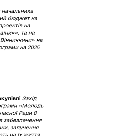
у начальника
сний бюджет на
проектів на
їни»», та на
 Вінниччини» на
ограми на 2025
купівлі
Захід
програми «Молодь
ласної Ради 8
ля забезпечення
ики, залучення
ть на їх життя.