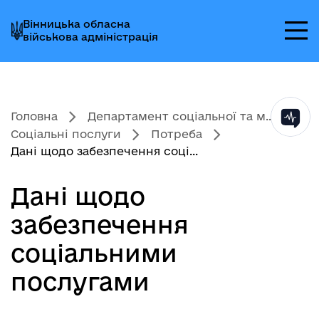
Перейти
Перейти
Перейти
Вінницька обласна
до
до
до
військова адміністрація
головного
головного
головного
меню
вмісту
колонтитула
Головна
Департамент соціальної та м...
Соціальні послуги
Потреба
Дані щодо забезпечення соці...
Дані щодо
забезпечення
соціальними
послугами