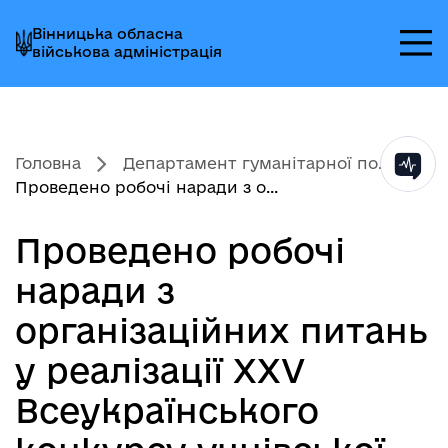
Перейти
Перейти
Перейти
Вінницька обласна
до
до
до
військова адміністрація
головного
головного
головного
меню
вмісту
колонтитула
Головна
Департамент гуманітарної по...
Проведено робочі наради з о...
Проведено робочі
наради з
організаційних питань
у реалізації ХХV
Всеукраїнського