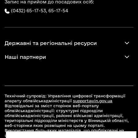
Запис на прийом до посадових осіб:
(0432) 65-17-53,
65-17-54
Державні та регіональні ресурси
Наші партнери
Технічний супровід: Управління цифрової трансформації
апарату облвійськадміністрації
support@vin.gov.ua
Відповідальні за зміст сторінок веб-порталу
облвійськадміністрації: структурні підрозділи
облвійськадміністрації, районні військові адміністрації,
територіальні підрозділи міністерств у Вінницькій області,
веб-сторінки яких розміщені на цьому порталі.
Використання будь-яких матеріалів, що опубліковані на
цьому сайті, дозволяється при умові зазначення посилання