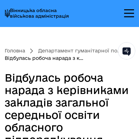
Перейти
Перейти
Перейти
Вінницька обласна
до
до
до
військова адміністрація
головного
головного
головного
меню
вмісту
колонтитула
Головна
Департамент гуманітарної по...
Відбулась робоча нарада з к...
Відбулась робоча
нарада з керівниками
закладів загальної
середньої освіти
обласного