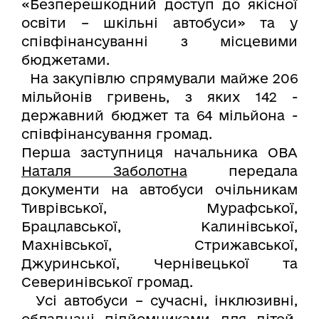
«Безперешкодний доступ до якісної
освіти – шкільні автобуси» та у
співфінансуванні з місцевими
бюджетами.
На закупівлю спрямували майже 206
мільйонів гривень, з яких 142 -
державний бюджет та 64 мільйона -
співфінансування громад.
Перша заступниця начальника ОВА
Наталя Заболотна
передала
документи на автобуси очільникам
Тиврівської, Мурафської,
Брацлавської, Калинівської,
Махнівської, Стрижавської,
Джуринської, Чернівецької та
Северинівської громад.
Усі автобуси – сучасні, інклюзивні,
обладнані підйомниками для дітей,