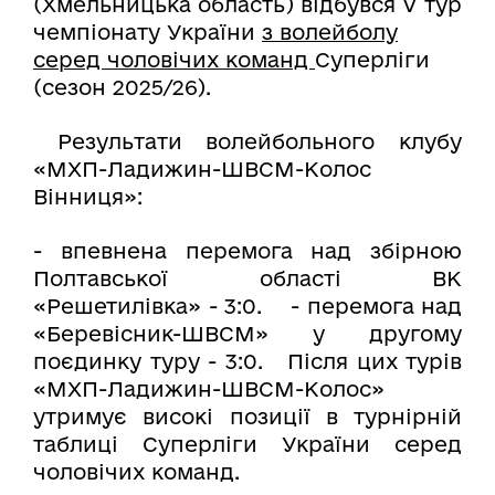
(Хмельницька область) відбувся V тур
чемпіонату України
з волейболу
серед чоловічих команд
Суперліги
(сезон 2025/26).
Результати волейбольного клубу
«МХП-Ладижин-ШВСМ-Колос
Вінниця»:
- впевнена перемога над збірною
Полтавської області ВК
«Решетилівка» - 3:0. - перемога над
«Беревісник-ШВСМ» у другому
поєдинку туру - 3:0. Після цих турів
«МХП-Ладижин-ШВСМ-Колос»
утримує високі позиції в турнірній
таблиці Суперліги України серед
чоловічих команд.