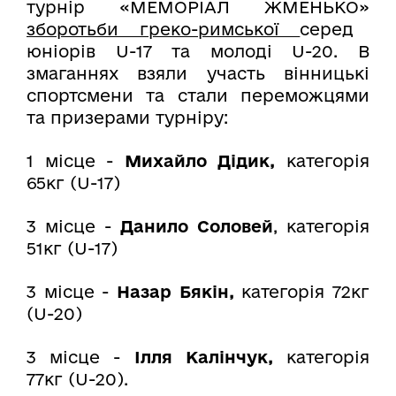
турнір «МЕМОРІАЛ ЖМЕНЬКО»
з
боротьби греко-римської
серед
юніорів U-17 та молоді U-20. В
змаганнях взяли участь вінницькі
спортсмени та стали переможцями
та призерами турніру:
1 місце -
Михайло Дідик,
категорія
65кг (U-17)
3 місце -
Данило Соловей
, категорія
51кг (U-17)
3 місце -
Назар Бякін,
категорія 72кг
(U-20)
3 місце -
Ілля Калінчук,
категорія
77кг (U-20).