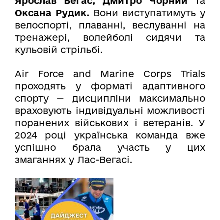
Ярослав Бегас, Дмитро Чорний
та
Оксана Рудик.
Вони виступатимуть у
велоспорті, плаванні, веслуванні на
тренажері, волейболі сидячи та
кульовій стрільбі.
Air Force and Marine Corps Trials
проходять у форматі адаптивного
спорту — дисципліни максимально
враховують індивідуальні можливості
поранених військових і ветеранів. У
2024 році українська команда вже
успішно брала участь у цих
змаганнях у Лас-Вегасі.