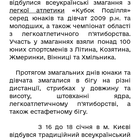
відбулися всеукраїнські змагання з
легкої атлетики
«Кубок Поділля»
серед юнаків та дівчат 2009 р.н. та
молодших, а також чемпіонат області
з легкоатлетичного п’ятиборства.
Участь у змаганнях взяли понад 100
юних спортсменів з Літина, Козятина,
Жмеринки, Вінниці та Хмільника.
Протягом змагальних днів юнаки та
дівчата змагалися в бігу на різні
дистанції, стрибках у довжину та
висоту, штовханні ядра,
легкоатлетичному п’ятиборстві, а
також естафетному бігу.
З 16 до 18 січня в м. Києві
відбувся традиційний всеукраїнський