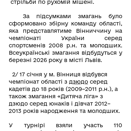
стрільби по рухомій мішені.
За підсумками змагань було
сформовано збірну команду області,
яка представлятиме Вінниччину на
чемпіонаті України серед
спортсменів 2008 р.н. та молодших.
Всеукраїнські змагання відбудуться у
березні 2026 року в місті
Львів.
2/ 17 січня у м. Вінниця відбувся
чемпіонат області з
дзюдо
серед
кадетів до 18 років (2009–2011 р.н.), а
також змагання «Дитяча ліга» з
дзюдо серед юнаків і дівчат 2012–
2013 років народження та молодших.
У турнірі взяли участь 110