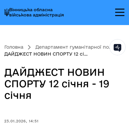
Перейти
Перейти
Перейти
Вінницька обласна
до
до
до
військова адміністрація
головного
головного
головного
меню
вмісту
колонтитула
Головна
Департамент гуманітарної по...
ДАЙДЖЕСТ НОВИН СПОРТУ 12 сі...
ДАЙДЖЕСТ НОВИН
СПОРТУ 12 січня - 19
січня
23.01.2026, 14:51