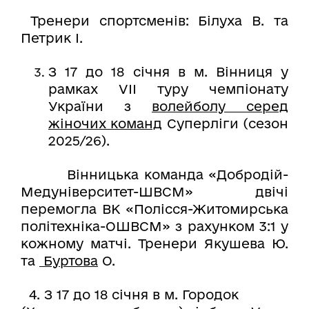
Тренери спортсменів: Білуха В. та
Петрик І.
З 17 до 18 січня в м. Вінниця у
рамках VІІ туру чемпіонату
України з
волейболу серед
жіночих команд
Суперліги (сезон
2025/26).
Вінницька команда «Добродій-
Медуніверситет-ШВСМ» двічі
перемогла ВК «Полісся-Житомирська
політехніка-ОШВСМ» з рахунком 3:1 у
кожному матчі. Тренери Якушева Ю.
та
Буртова
О.
4. З 17 до 18 січня в м. Городок