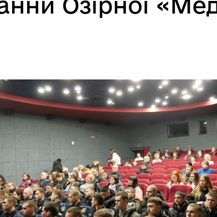
нни Озірної «Мед