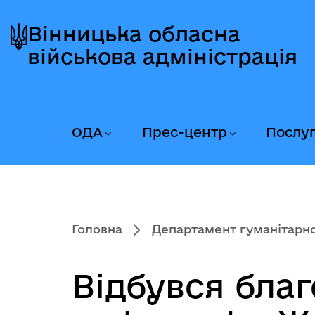
Перейти
Перейти
Перейти
до
до
до
Вінницька обласна
головного
головного
головного
військова адміністрація
меню
вмісту
колонтитула
ОДА
Прес-центр
Послу
Головна
Департамент гуманітарної
Відбувся бла