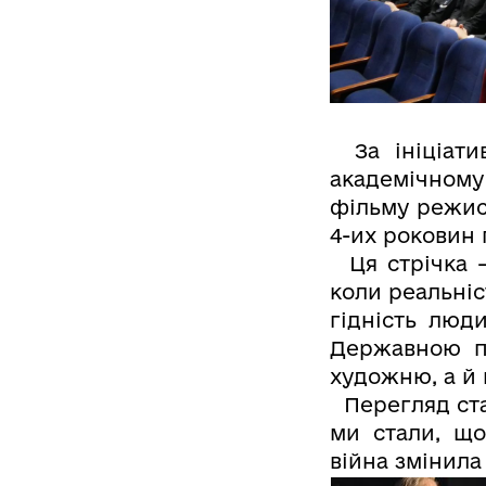
За ініціат
академічному
фільму режис
4-их роковин
Ця стрічка —
коли реальніс
гідність лю
Державною п
художню, а й 
Перегляд став
ми стали, що
війна змінила