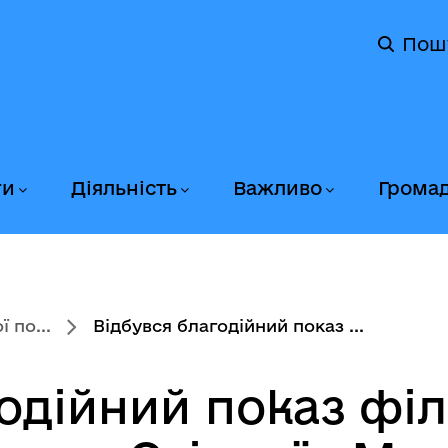
Пош
ги
Діяльність
Важливо
Грома
 по...
Відбувся благодійний показ ...
годійний показ фі