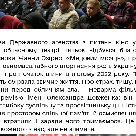
иви Державного агенства з питань кіно 
 обласному театрі ляльок відбувся благ
ерки Жанни Озірної «Медовий місяць», п
 повномасштабного вторгнення рф в Україну
 про початок війни в лютому 2022 року. П
ть обірвала звичне життя. Про страх, тишу, 
дини перед обличчям зла. Недарма фільм
ремією імені Олександра Довженка: він
глибоку суспільну та просвітницьку цінність
 простором спільної пам’яті й осмислення
 втратили і заради чого тримаємося. Це 
 кожного з нас, але не зламала.