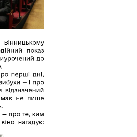
у Вінницькому
одійний показ
риурочений до
.
ро перші дні,
вибухи — і про
 відзначений
 має не лише
.
 — про те, ким
кіно нагадує: