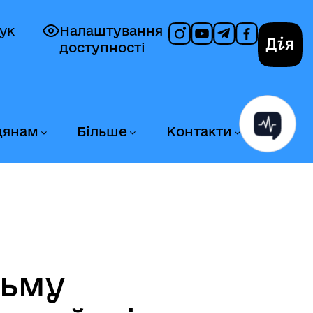
ук
Налаштування
доступності
Дія
дянам
Більше
Контакти
льму