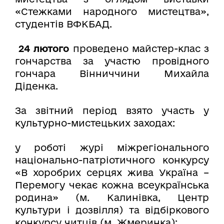
«Стежками народного мистецтва»,
студентів ВФКБАД.
24 лютого
проведено
майстер-клас з
гончарства за участю провідного
гончара Вінниччини Михайла
Діденка.
За звітний період взято участь у
культурно-мистецьких заходах:
у роботі журі міжрегіонального
національно-патріотичного конкурсу
«В хоробрих серцях жива Україна –
Перемогу чекає кожна всеукраїнська
родина» (м. Калинівка, Центр
культури і дозвілля) та відбіркового
конкурсу читців (м. Жмеринка);