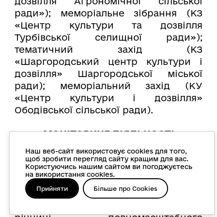
дозвілля Агрономічної сільської
ради»); меморіальне зібрання (КЗ
«Центр культури та дозвілля
Турбівської селищної ради»);
тематичний захід (КЗ
«Шаргородський центр культури і
дозвілля» Шаргородської міської
ради); меморіальний захід (КУ
«Центр культури і дозвілля»
Ободівської сільської ради).
МОНІТОРИНГ ДІЯЛЬНОСТІ
МУЗЕЙНИХ ЗАКЛАДІВ ОБЛАСТІ
Наш веб-сайт використовує cookies для того,
щоб зробити перегляд сайту кращим для вас.
Користуючись нашим сайтом ви погоджуєтесь
Упродовж звітного періоду створено
на використання cookies.
14 виставок:
Прийняти
Більше про Cookies
«Про війну мовою речей» до 4-ї