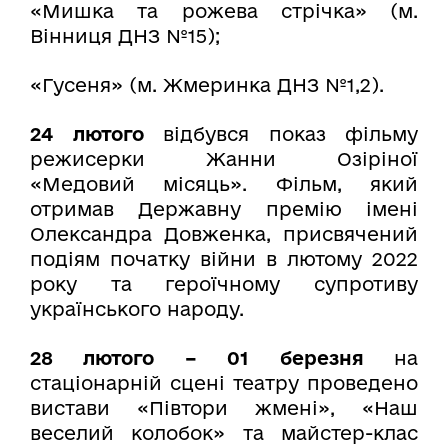
«Мишка та рожева стрічка» (м.
Вінниця ДНЗ №15);
«Гусеня» (м. Жмеринка ДНЗ №1,2).
24 лютого
відбувся показ фільму
режисерки Жанни Озіріної
«Медовий місяць». Фільм, який
отримав Державну премію імені
Олександра Довженка, присвячений
подіям початку війни в лютому 2022
року та героїчному супротиву
українського народу.
28 лютого
– 0
1 березня
на
стаціонарній сцені театру проведено
вистави «Півтори жмені», «Наш
веселий колобок» та майстер-клас