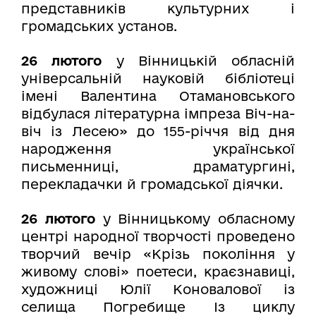
представників культурних і
громадських установ.
26 лютого
у Вінницькій обласній
універсальній науковій бібліотеці
імені Валентина Отамановського
відбулася літературна імпреза Віч-на-
віч із Лесею» до 155-річчя від дня
народження української
письменниці, драматургині,
перекладачки й громадської діячки.
26 лютого
у Вінницькому обласному
центрі народної творчості проведено
творчий вечір «Крізь покоління у
живому слові» поетеси, краєзнавиці,
художниці Юлії Коновалової із
селища Погребище Із циклу