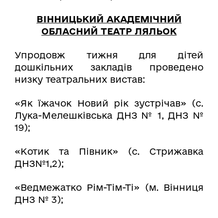
ВІННИЦЬКИЙ АКАДЕМІЧНИЙ
ОБЛАСНИЙ ТЕАТР ЛЯЛЬОК
Упродовж тижня для дітей
дошкільних закладів проведено
низку театральних вистав:
«Як їжачок Новий рік зустрічав» (с.
Лука-Мелешківська ДНЗ № 1, ДНЗ №
19);
«Котик та Півник» (с. Стрижавка
ДНЗ№1,2);
«Ведмежатко Рім-Тім-Ті» (м. Вінниця
ДНЗ № 3);