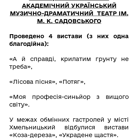
АКАДЕМІЧНИЙ УКРАЇНСЬКИЙ
МУЗИЧНО-ДРАМАТИЧНИЙ ТЕАТР ІМ.
М. К. САДОВСЬКОГО
Проведено 4 вистави (з них одна
благодійна):
«А й справді, крилатим грунту не
треба»,
«Лісова пісня»,
«Потяг»,
«Моя професія-синьйор з вищого
світу».
У межах обмінних гастролей у місті
Хмельницький відбулися вистави
«Коза-дереза», «Украдене щастя».