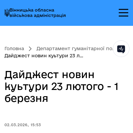
Перейти
Перейти
Перейти
Вінницька обласна
до
до
до
військова адміністрація
головного
головного
головного
меню
вмісту
колонтитула
Головна
Департамент гуманітарної по...
Дайджест новин куьтури 23 л...
Дайджест новин
куьтури 23 лютого - 1
березня
02.03.2026, 15:53