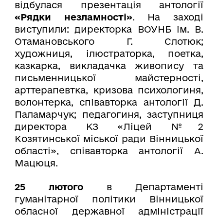
відбулася презентація антології
«Рядки незламності»
. На заході
виступили: директорка ВОУНБ ім. В.
Отамановського Г. Слотюк;
художниця, ілюстраторка, поетка,
казкарка, викладачка живопису та
письменницької майстерності,
арттерапевтка, кризова психологиня,
волонтерка, співавторка антології Д.
Паламарчук; педагогиня, заступниця
директора КЗ «Ліцей №2
Козятинської міської ради Вінницької
області», співавторка антології А.
Мацюця.
25 лютого
в Департаменті
гуманітарної політики Вінницької
обласної державної адміністрації