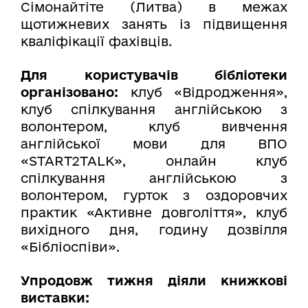
Сімонайтіте (Литва) в межах
щотижневих занять із підвищення
кваліфікації фахівців.
Для користувачів бібліотеки
організовано:
клуб «Відродження»,
клуб спілкування англійською з
волонтером, клуб вивчення
англійської мови для ВПО
«START2TALK»
,
онлайн клуб
спілкування англійською з
волонтером, гурток з оздоровчих
практик «Активне довголіття», клуб
вихідного дня, годину дозвілля
«Бібліоспіви».
Упродовж тижня діяли книжкові
виставки: