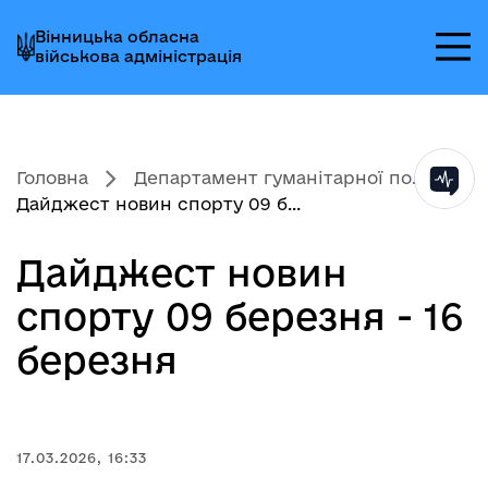
Перейти
Перейти
Перейти
Вінницька обласна
до
до
до
військова адміністрація
головного
головного
головного
меню
вмісту
колонтитула
Головна
Департамент гуманітарної по...
Дайджест новин спорту 09 б...
Дайджест новин
спорту 09 березня - 16
березня
17.03.2026, 16:33