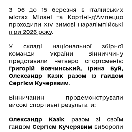
З 06 до 15 березня в італійських
містах Мілані та Кортіні-д'Ампеццо
проходили
XIV зимові Паралімпійські
ігри 2026 року
.
У складі національної збірної
команди України Вінниччину
представили четверо спортсменів:
Григорій Вовчинський, Ірина Буй,
Олександр Казік разом із гайдом
Сергієм Кучерявим
.
Вінничанин продемонстрували
високі спортивні результати:
Олександр Казік
разом зі своїм
гайдом
Сергієм Кучерявим
вибороли