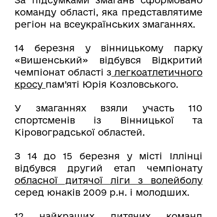
За підсумками змагань сформовано
команду області, яка представлятиме
регіон на всеукраїнських змаганнях.
14 березня у вінницькому парку
«Вишенський» відбувся Відкритий
чемпіонат області з
легкоатлетичного
кросу
пам’яті Юрія Козловського.
У змаганнях взяли участь 110
спортсменів із Вінницької та
Кіровоградської областей.
З 14 до 15 березня у місті Іллінці
відбувся другий етап чемпіонату
обласної дитячої ліги з волейболу
серед юнаків 2009 р.н. і молодших.
12 найкращих дитячих команд