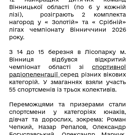
Вінницької області (по 6 у кожній
лізі), розіграють 2 комплекта
нагород у « Золотій» та « Срібній»
лігах чемпіонату Вінниччини 2026
року.
З 14 до 15 березня в Лісопарку м.
Вінниця відбувся відкритий
чемпіонат області зі
спортивної
радіопеленгації
серед різних вікових
категорій. У змаганнях взяли участь
55 спортсменів із трьох колективів.
Переможцями та призерами стали
спортсмени у категоріях юнаків,
дівчат та дорослих, зокрема: Роман
Чепкий, Назар Репалов, Олександр
Богуславський, Олександр Марчук,