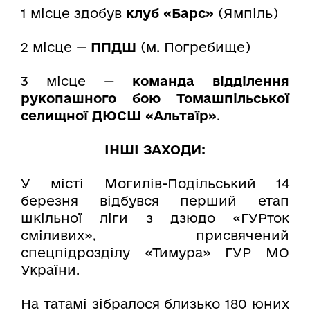
1 місце здобув
клуб «Барс»
(Ямпіль)
2 місце —
ППДШ
(м. Погребище)
3 місце —
команда відділення
рукопашного бою Томашпільської
селищної ДЮСШ «Альтаїр»
.
ІНШІ ЗАХОДИ:
У місті Могилів-Подільський 14
березня відбувся перший етап
шкільної ліги з дзюдо «ГУРток
сміливих», присвячений
спецпідрозділу «Тимура» ГУР МО
України.
На татамі зібралося близько 180 юних