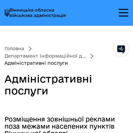
Перейти
Перейти
Перейти
Вінницька обласна
до
до
до
військова адміністрація
головного
головного
головного
меню
вмісту
колонтитула
Головна
Департамент інформаційної д...
Адміністративні послуги
Адміністративні
послуги
Розміщення зовнішньої реклами
поза межами населених пунктів