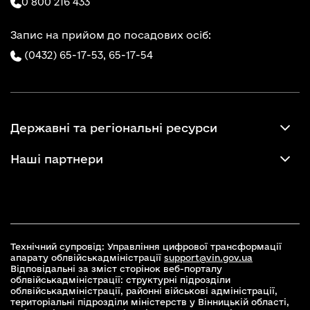
0 800 216 433
Запис на прийом до посадових осіб:
(0432) 65-17-53,
65-17-54
Державні та регіональні ресурси
Наші партнери
Технічний супровід: Управління цифрової трансформації
апарату облвійськадміністрації
support@vin.gov.ua
Відповідальні за зміст сторінок веб-порталу
облвійськадміністрації: структурні підрозділи
облвійськадміністрації, районні військові адміністрації,
територіальні підрозділи міністерств у Вінницькій області,