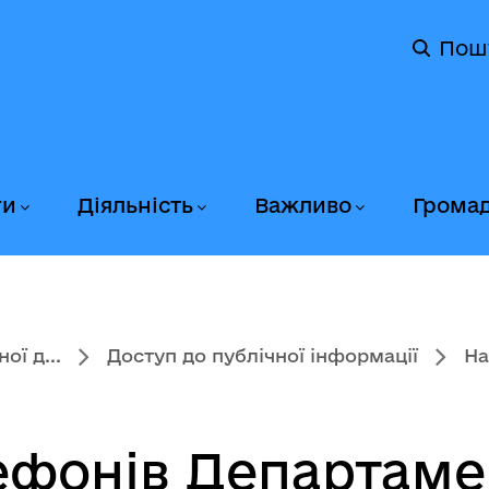
Пош
ги
Діяльність
Важливо
Грома
ї д...
Доступ до публічної інформації
На
ефонів Департаме