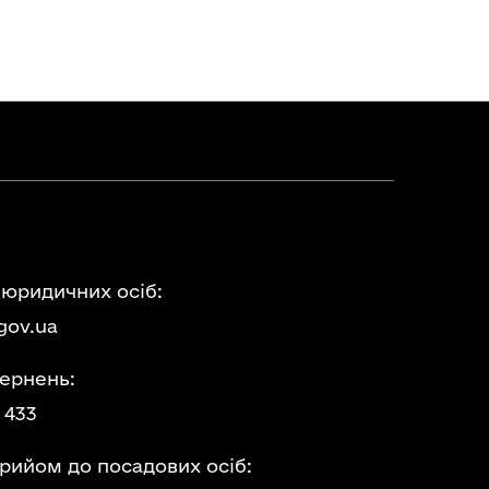
 юридичних осіб:
gov.ua
ернень:
 433
прийом до посадових осіб: