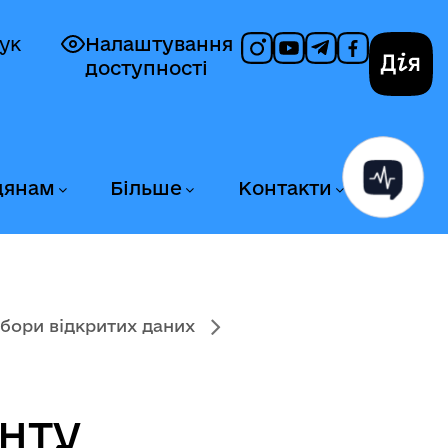
ук
Налаштування
доступності
Дія
дянам
Більше
Контакти
бори відкритих даних
нту