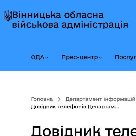
Перейти
Перейти
Перейти
до
до
до
Вінницька обласна
головного
головного
головного
військова адміністрація
меню
вмісту
колонтитула
ОДА
Прес-центр
Послу
Головна
Департамент інформаційно
Довідник телефонів Департам...
Довідник тел