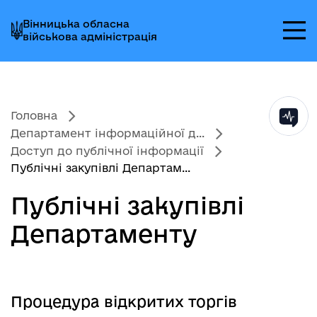
Перейти
Перейти
Перейти
Вінницька обласна
до
до
до
військова адміністрація
головного
головного
головного
меню
вмісту
колонтитула
Головна
Департамент інформаційної д...
Доступ до публічної інформації
Публічні закупівлі Департам...
Публічні закупівлі
Департаменту
Процедура відкритих торгів