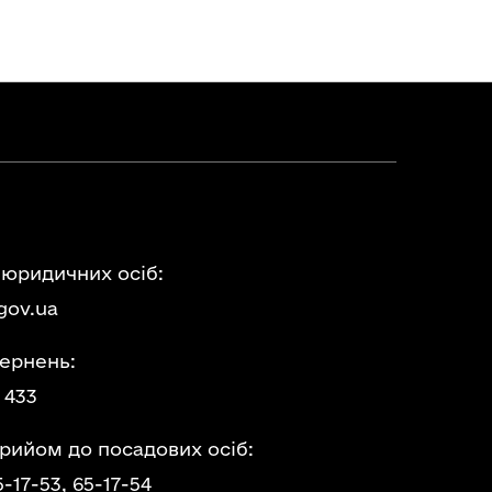
 юридичних осіб:
gov.ua
ернень:
 433
прийом до посадових осіб:
5-17-53,
65-17-54