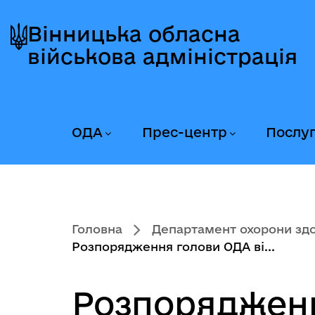
Перейти
Перейти
Перейти
до
до
до
Вінницька обласна
головного
головного
головного
військова адміністрація
меню
вмісту
колонтитула
ОДА
Прес-центр
Послу
Головна
Департамент охорони здор
Розпорядження голови ОДА ві...
Розпорядження