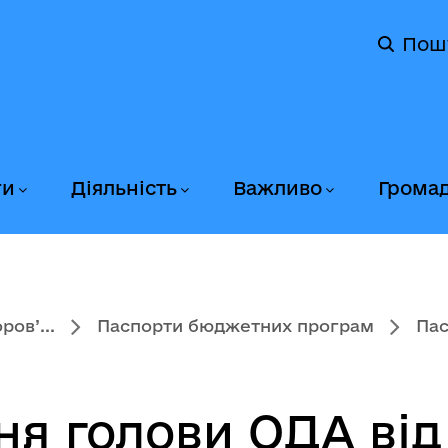
Пош
ги
Діяльність
Важливо
Грома
ов’...
Паспорти бюджетних програм
Пас
 голови ОДА від 3