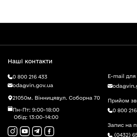
Наші контакти
E-mail для
0 800 216 433
oda@vin.gov.ua
oda@vin.
21050
м. Вінниця
вул. Соборна 70
Прийом зв
Пн-Пт: 9:00-18:00
0 800 216
Обід: 13:00-14:00
Запис на 
(0432) 6