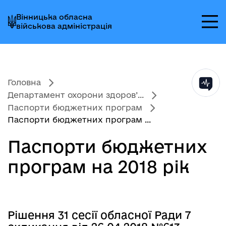
Перейти
Перейти
Перейти
Вінницька обласна
до
до
до
військова адміністрація
головного
головного
головного
меню
вмісту
колонтитула
Головна
Департамент охорони здоров’...
Паспорти бюджетних програм
Паспорти бюджетних програм ...
Паспорти бюджетних
програм на 2018 рік
Рішення 31 сесії обласної Ради 7