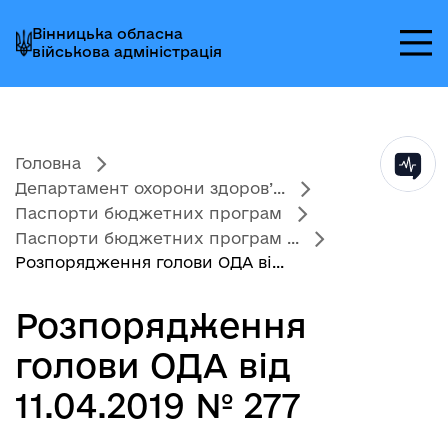
Перейти
Перейти
Перейти
Вінницька обласна
до
до
до
військова адміністрація
головного
головного
головного
меню
вмісту
колонтитула
Головна
Департамент охорони здоров’...
Паспорти бюджетних програм
Паспорти бюджетних програм ...
Розпорядження голови ОДА ві...
Розпорядження
голови ОДА від
11.04.2019 № 277