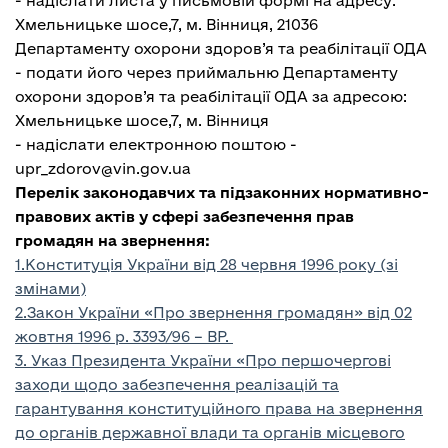
- надіслати листа у письмовій формі на адресу:
Хмельницьке шосе,7, м. Вінниця, 21036
Департаменту охорони здоров’я та реабілітації ОДА
- подати його через приймальню Департаменту
охорони здоров’я та реабілітації ОДА за адресою:
Хмельницьке шосе,7, м. Вінниця
- надіслати електронною поштою -
upr_zdorov@vin.gov.ua
Перелік законодавчих та підзаконних нормативно-
правових актів у сфері забезпечення прав
громадян на звернення:
1
.Конституція України від 28 червня 1996 року (зі
змінами)
2.
Закон України «Про звернення громадян» від 02
жовтня 1996 р. 3393/96 – ВР
.
3.
Указ Президента України «Про першочергові
заходи щодо забезпечення реалізацій та
гарантування конституційного права на звернення
до органів державної влади та органів місцевого