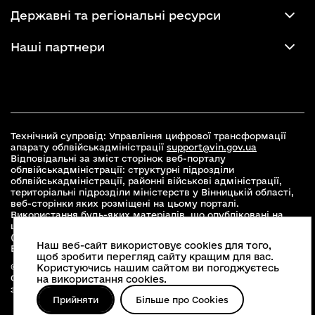
Державні та регіональні ресурси
Наші партнери
Технічний супровід: Управління цифрової трансформації
апарату облвійськадміністрації
support@vin.gov.ua
Відповідальні за зміст сторінок веб-порталу
облвійськадміністрації: структурні підрозділи
облвійськадміністрації, районні військові адміністрації,
територіальні підрозділи міністерств у Вінницькій області,
веб-сторінки яких розміщені на цьому порталі.
Використання будь-яких матеріалів, що опубліковані на
цьому сайті, дозволяється при умові зазначення посилання
(для інтернет-видань - гіперпосилання) на офіційний сайт
Наш веб-сайт використовує cookies для того,
Вінницької облвійськадміністрації
www.vin.gov.ua
.
щоб зробити перегляд сайту кращим для вас.
© 2026 Весь контент доступний за ліцензією Creative
Користуючись нашим сайтом ви погоджуєтесь
Commons Attribution 4.0 International license, якщо не
на використання cookies.
зазначено інше
Прийняти
Більше про Cookies