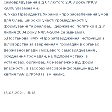
самоврядування від 07 лютого 2008 року №109
/2008 9зі змінами).
4.
Указ Президента України «про забезпечення умов
для більш широкої участі громадськості у
формуванні та реалізації державної політики від 31
липня 2004 року №854/2004 (зі змінами).
5.
Постанова КМУ «Про затвердження інструкцій з
діловодства за зверненням громадян в органах
державної влади і місцевого самоврядування ,
об’єднання громадян, на підприємствах, в
установах, організаціях незалежно від форм
власності , в засобах масової інформації» від 14
квітня 1997 р.№348 (зі змінами).
18.05.2021, 15:18