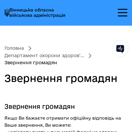
Перейти
Перейти
Перейти
Вінницька обласна
до
до
до
військова адміністрація
головного
головного
головного
меню
вмісту
колонтитула
Головна
Департамент охорони здоров’...
Звернення громадян
Звернення громадян
Звернення громадян
Якщо Ви бажаєте отримати офіційну відповідь на
Ваше звернення, Ви можете: