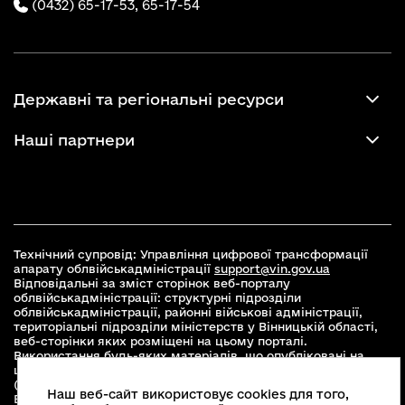
(0432) 65-17-53,
65-17-54
Державні та регіональні ресурси
Наші партнери
Технічний супровід: Управління цифрової трансформації
апарату облвійськадміністрації
support@vin.gov.ua
Відповідальні за зміст сторінок веб-порталу
облвійськадміністрації: структурні підрозділи
облвійськадміністрації, районні військові адміністрації,
територіальні підрозділи міністерств у Вінницькій області,
веб-сторінки яких розміщені на цьому порталі.
Використання будь-яких матеріалів, що опубліковані на
цьому сайті, дозволяється при умові зазначення посилання
(для інтернет-видань - гіперпосилання) на офіційний сайт
Наш веб-сайт використовує cookies для того,
Вінницької облвійськадміністрації
www.vin.gov.ua
.