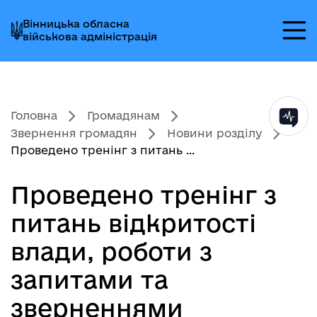
Перейти
Перейти
Перейти
Вінницька обласна
до
до
до
військова адміністрація
головного
головного
головного
меню
вмісту
колонтитула
Головна
Громадянам
Звернення громадян
Новини розділу
Проведено тренінг з питань ...
Проведено тренінг з
питань відкритості
влади, роботи з
запитами та
зверненнями