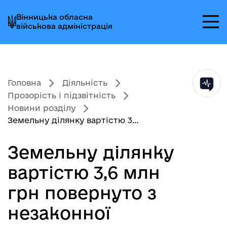
Перейти
Перейти
Перейти
Вінницька обласна
до
до
до
військова адміністрація
головного
головного
головного
меню
вмісту
колонтитула
Головна
Діяльність
Прозорість і підзвітність
Новини розділу
Земельну ділянку вартістю 3...
Земельну ділянку
вартістю 3,6 млн
грн повернуто з
незаконної