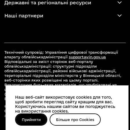
Державні та регіональні ресурси
Наші партнери
Технічний супровід: Управління цифрової трансформації
апарату облвійськадміністрації
support@vin.gov.ua
Відповідальні за зміст сторінок веб-порталу
облвійськадміністрації: структурні підрозділи
облвійськадміністрації, районні військові адміністрації,
територіальні підрозділи міністерств у Вінницькій області,
веб-сторінки яких розміщені на цьому порталі.
Використання будь-яких матеріалів, що опубліковані на
цьому сайті, дозволяється при умові зазначення посилання
(для інтернет-видань - гіперпосилання) на офіційний сайт
Наш веб-сайт використовує cookies для того,
Вінницької облвійськадміністрації
www.vin.gov.ua
.
щоб зробити перегляд сайту кращим для вас.
Користуючись нашим сайтом ви погоджуєтесь
© 2026 Весь контент доступний за ліцензією Creative
на використання cookies.
Commons Attribution 4.0 International license, якщо не
зазначено інше
Прийняти
Більше про Cookies