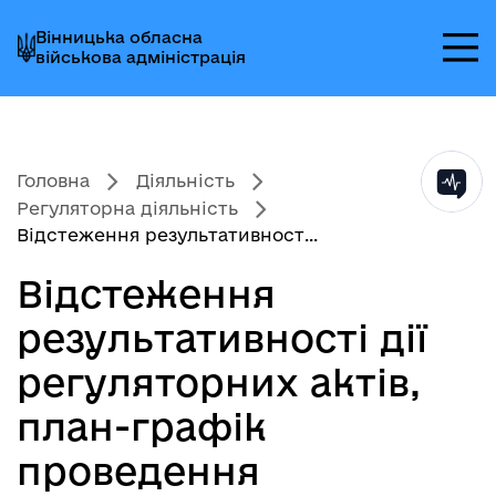
Перейти
Перейти
Перейти
Вінницька обласна
до
до
до
військова адміністрація
головного
головного
головного
меню
вмісту
колонтитула
Головна
Діяльність
Регуляторна діяльність
Відстеження результативност...
Відстеження
результативності дії
регуляторних актів,
план-графік
проведення