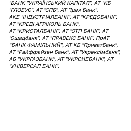
"БАНК "УКРАЇНСЬКИЙ КАПІТАЛ", АТ "КБ
"ГЛОБУС",
АТ "ЄПБ", АТ "Ідея Банк",
АКБ "ІНДУСТРІАЛБАНК", АТ "КРЕДОБАНК",
АТ "КРЕДІ АГРІКОЛЬ БАНК",
АТ "КРИСТАЛБАНК", АТ "ОТП БАНК", АТ
"Ощадбанк", АТ "ПРАВЕКС БАНК", ПрАТ
“БАНК ФАМІЛЬНИЙ”, АТ КБ "ПриватБанк",
АТ "Райффайзен Банк", АТ "Укрексімбанк",
АБ "УКРГАЗБАНК", АТ "УКРСИББАНК", АТ
"УНІВЕРСАЛ БАНК".