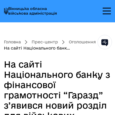
Перейти
Перейти
Перейти
Вінницька обласна
до
до
до
військова адміністрація
головного
головного
головного
меню
вмісту
колонтитула
Головна
Прес-центр
Оголошення
На сайті Національного банк...
На сайті
Національного банку з
фінансової
грамотності “Гаразд”
з’явився новий розділ