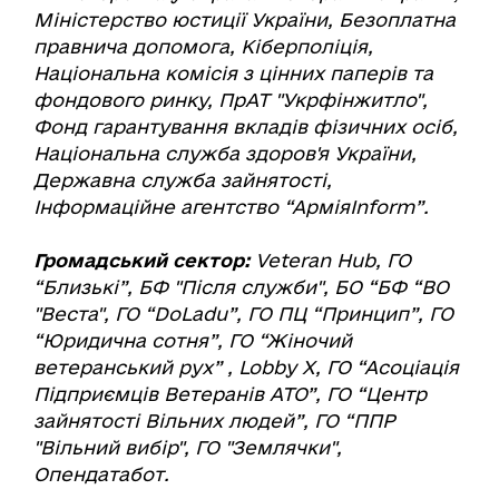
Міністерство юстиції України, Безоплатна
правнича допомога, Кіберполіція,
Національна комісія з цінних паперів та
фондового ринку, ПрАТ "Укрфінжитло",
Фонд гарантування вкладів фізичних осіб,
Національна служба здоров'я України,
Державна служба зайнятості,
Інформаційне агентство “АрміяInform”.
Громадський сектор:
Veteran Hub, ГО
“Близькі”, БФ "Після служби", БО “БФ “ВО
"Веста", ГО “DoLadu”, ГО ПЦ “Принцип”, ГО
“Юридична сотня”, ГО “Жіночий
ветеранський рух” , Lobby X, ГО “Асоціація
Підприємців Ветеранів АТО”, ГО “Центр
зайнятості Вільних людей”, ГО “ППР
"Вільний вибір", ГО "Землячки",
Опендатабот.