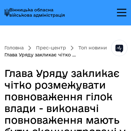
Перейти
Перейти
Перейти
Вінницька обласна
до
до
до
військова адміністрація
головного
головного
головного
меню
вмісту
колонтитула
Головна
Прес-центр
Топ новини
Глава Уряду закликає чітко ...
Глава Уряду закликає
чітко розмежувати
повноваження гілок
влади - виконавчі
повноваження мають