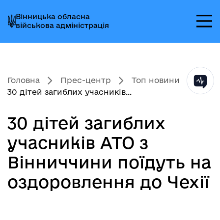
Перейти
Перейти
Перейти
Вінницька обласна
до
до
до
військова адміністрація
головного
головного
головного
меню
вмісту
колонтитула
Головна
Прес-центр
Топ новини
30 дітей загиблих учасників...
30 дітей загиблих
учасників АТО з
Вінниччини поїдуть на
оздоровлення до Чехії