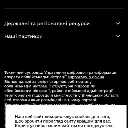
Державні та регіональні ресурси
Наші партнери
Технічний супровід: Управління цифрової трансформації
апарату облвійськадміністрації
support@vin.gov.ua
Відповідальні за зміст сторінок веб-порталу
облвійськадміністрації: структурні підрозділи
облвійськадміністрації, районні військові адміністрації,
територіальні підрозділи міністерств у Вінницькій області,
веб-сторінки яких розміщені на цьому порталі.
Використання будь-яких матеріалів, що опубліковані на
цьому сайті, дозволяється при умові зазначення посилання
(для інтернет-видань - гіперпосилання) на офіційний сайт
Наш веб-сайт використовує cookies для того,
Вінницької облвійськадміністрації
www.vin.gov.ua
.
щоб зробити перегляд сайту кращим для вас.
Користуючись нашим сайтом ви погоджуєтесь
© 2026 Весь контент доступний за ліцензією Creative