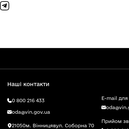
Наші контакти
E-mail для
0 800 216 433
oda@vin.
oda@vin.gov.ua
Прийом зв
21050
м. Вінниця
вул. Соборна 70