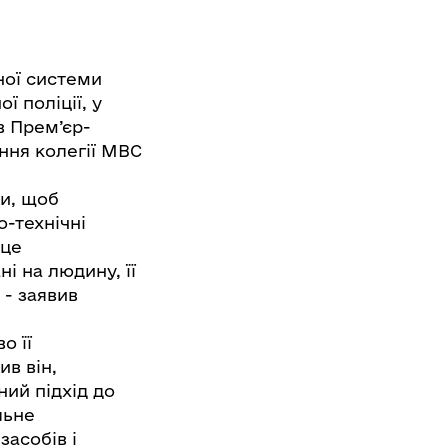
ної системи
ї поліції, у
в Прем’єр-
ння колегії МВС
си, щоб
-технічні
 це
ні на людину, її
 - заявив
о її
ив він,
ний підхід до
льне
засобів і