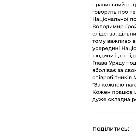
правильний соці
говорить про те
Національної по
Володимир Гройс
слідства, дільн
тому важливо е
усередині Націо
людини і до під
Глава Уряду по
вболіває за сво
співробітників 
"За кожною наг
Кожен працює ц
дуже складна р
Поділитись: