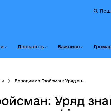
Пош
ги
Діяльність
Важливо
Грома
ни
Володимир Гройсман: Уряд зн...
ойсман: Уряд знай