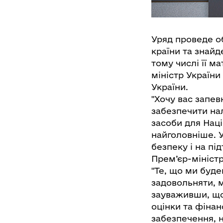
Уряд проведе о
країни та знайд
тому числі її м
міністр Україн
України.
"Хочу вас запев
забезпечити на
засоби для Наці
найголовніше. Ус
безпеку і на пі
Прем’єр-міністр
"Те, що ми буде
задовольняти, м
зауваживши, що 
оцінки та фінан
забезпечення, н