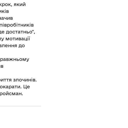
крок, який
иків
начив
півробітників
де достатньо",
у мотивації
авлення до
справжньому
ив
иття злочинів.
окарати. Це
Гройсман.