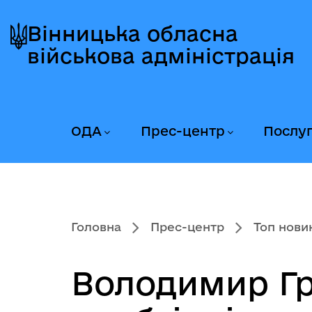
Перейти
Перейти
Перейти
до
до
до
Вінницька обласна
головного
головного
головного
військова адміністрація
меню
вмісту
колонтитула
ОДА
Прес-центр
Послу
Головна
Прес-центр
Топ нови
Володимир Гр