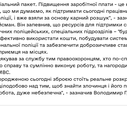
альний пакет. Підвищення заробітної плати - це 
, що ми думаємо, як підтримати сьогодні працівн
ліції, і вже взяли за основу карний розшук", - заз
ман. Він запевнив, що ресурсів для підтримки с
ичних поліцейських, спеціальних підрозділів – "бу
фективно використати кошти, побудувати систем
нальної поліції та забезпечити доброзичливе ст
приємця на місцях.
дякував за службу тим правоохоронцям, хто по-
ю справу та сумлінно виконує роботу, та нагород
МВС.
ородженою сьогодні зброєю стоїть реальне розкр
ілодобово над тим, щоб знайти злочинця і його п
обота, дуже небезпечна", - зазначив Володимир 