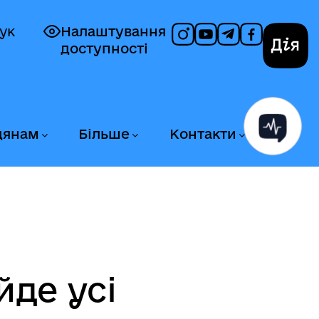
ук
Налаштування
доступності
Дія
дянам
Більше
Контакти
де усі