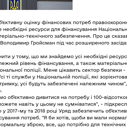
б'єктивну оцінку фінансових потреб правоохорон
е необхідні ресурси для фінансування Національно
атеріально-технічного забезпечення. Про це сказа
и Володимир Гройсман під час розширеного засіда
нити у тому, що ми знайдемо усі необхідні ресур
лежний рівень фінансування, а також матеріально
ональної поліції. Мене цікавить сектор безпеки -
і ті служби у Національній поліції, які зорієнтова
дтримку, усі будуть забезпечені належним чином",
.
мо об'єктивно дивитися на потребу і 100-відсотков
ожете навіть у цьому не сумніватися", - підкресл
у 2017-му та 2018 році Уряд забезпечить об'єктив
сування потреб. "Я би хотів, щоби ви мали норма
ормальну зброю, все, що потрібно для технічних 