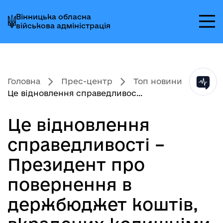
Перейти
Перейти
Перейти
Вінницька обласна
до
до
до
військова адміністрація
головного
головного
головного
меню
вмісту
колонтитула
Головна
Прес-центр
Топ новини
Це відновлення справедливос...
Це відновлення
справедливості –
Президент про
повернення в
держбюджет коштів,