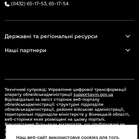
(0432) 65-17-53,
65-17-54
Державні та регіональні ресурси
Наші партнери
Технічний супровід: Управління цифрової трансформації
апарату облвійськадміністрації
support@vin.gov.ua
Відповідальні за зміст сторінок веб-порталу
облвійськадміністрації: структурні підрозділи
облвійськадміністрації, районні військові адміністрації,
територіальні підрозділи міністерств у Вінницькій області,
веб-сторінки яких розміщені на цьому порталі.
Використання будь-яких матеріалів, що опубліковані на
цьому сайті, дозволяється при умові зазначення посилання
(для інтернет-видань - гіперпосилання) на офіційний сайт
Наш веб-сайт використовує cookies для того,
Вінницької облвійськадміністрації
www.vin.gov.ua
.