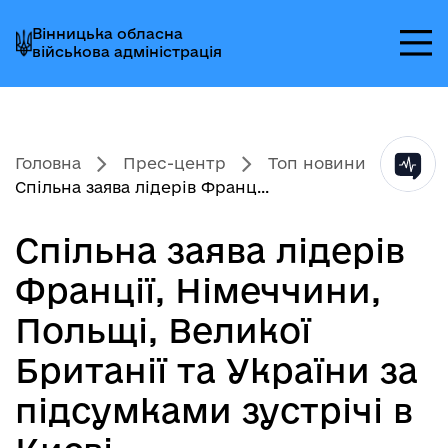
Перейти
Перейти
Перейти
Вінницька обласна
до
до
до
військова адміністрація
головного
головного
головного
меню
вмісту
колонтитула
Головна
Прес-центр
Топ новини
Спільна заява лідерів Франц...
Спільна заява лідерів
Франції, Німеччини,
Польщі, Великої
Британії та України за
підсумками зустрічі в