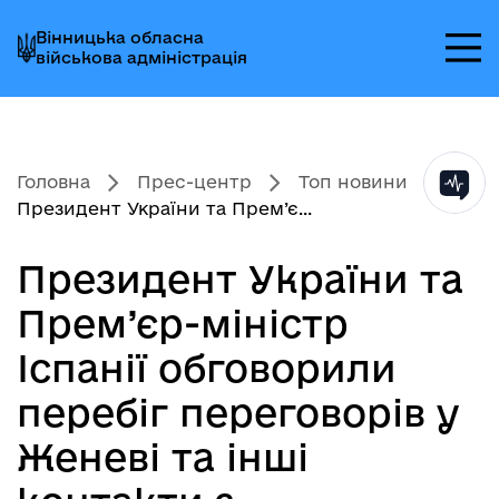
Перейти
Перейти
Перейти
Вінницька обласна
до
до
до
військова адміністрація
головного
головного
головного
меню
вмісту
колонтитула
Головна
Прес-центр
Топ новини
Президент України та Прем’є...
Президент України та
Прем’єр-міністр
Іспанії обговорили
перебіг переговорів у
Женеві та інші