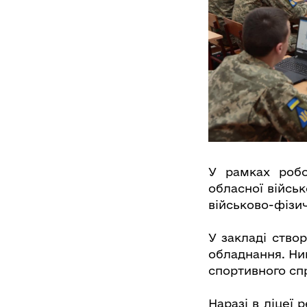
У рамках робо
обласної військ
військово-фізи
У закладі ство
обладнання. Нин
спортивного сп
Наразі в ліцеї 