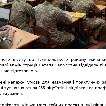
чого візиту до Тульчинського району начальн
ової адміністрації Наталя Заболотна відвідала л
чною підготовкою.
рені належні умови для навчання і практичних за
і тут навчаються 255 ліцеїстів і ліцеїсток за про
рямування.
реалізують кілька масштабних проєктів, які підв