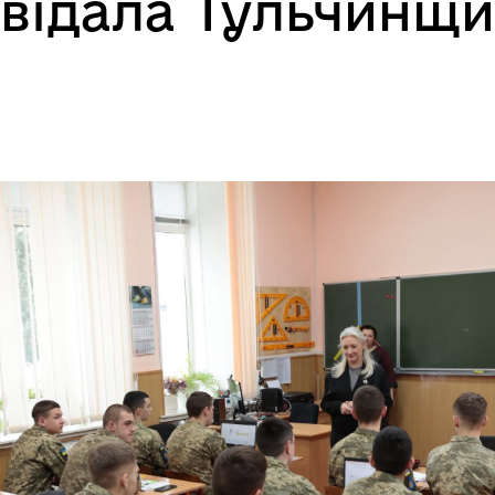
двідала Тульчинщ