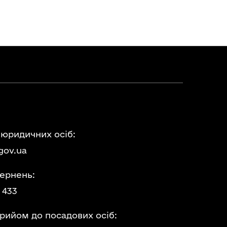
 юридичних осіб:
gov.ua
ернень:
 433
прийом до посадових осіб: