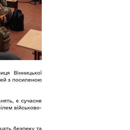
иця Вінницької
іцей з посиленою
нять, є сучасне
філем військово-
ищать безпеку та