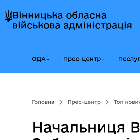
Перейти
Перейти
Перейти
до
до
до
Вінницька обласна
головного
головного
головного
військова адміністрація
меню
вмісту
колонтитула
ОДА
Прес-центр
Послу
Головна
Прес-центр
Топ нови
Начальниця В