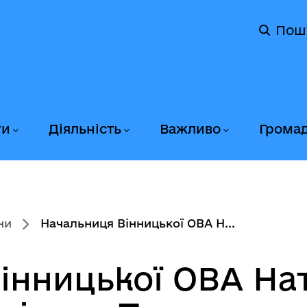
Пош
ги
Діяльність
Важливо
Грома
ни
Начальниця Вінницької ОВА Н...
інницької ОВА На