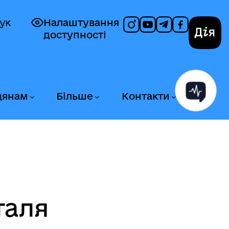
ук
Налаштування
доступності
Дія
дянам
Більше
Контакти
таля