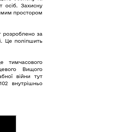
т осіб. Захисну
ремим простором
т розроблено за
і. Це поліпшить
це тимчасового
цевого Вищого
бної війни тут
102 внутрішньо