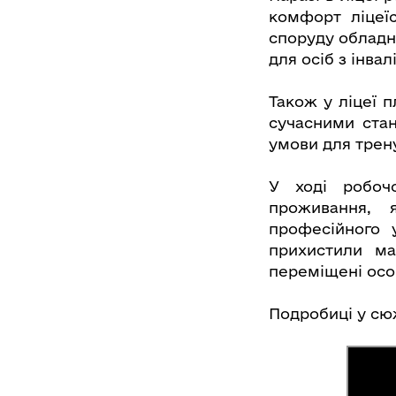
комфорт ліцеїс
споруду обладн
для осіб з інвал
Також у ліцеї 
сучасними стан
умови для трену
У ході робочо
проживання, 
професійного 
прихистили ма
переміщені ос
Подробиці у сю