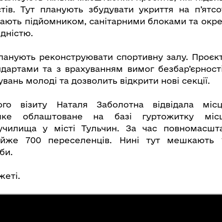
тів. Тут планують збудувати укриття на п’ятсо
ають підйомником, санітарними блоками та ок
ідністю.
планують реконструювати спортивну залу. Проєк
дартами та з врахуванням вимог безбар’єрност
вань молоді та дозволить відкрити нові секції.
го візиту Наталя Заболотна відвідала міс
яке облаштоване на базі гуртожитку міс
училища у місті Тульчин. За час повномасшта
йже 700 переселенців. Нині тут мешкають 
оби.
жеті.