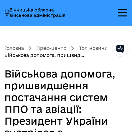
Перейти
Перейти
Перейти
Вінницька обласна
до
до
до
військова адміністрація
головного
головного
головного
меню
вмісту
колонтитула
Головна
Прес-центр
Топ новини
Військова допомога, пришвид...
Військова допомога,
пришвидшення
постачання систем
ППО та авіації:
Президент України