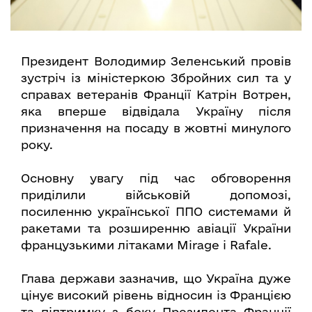
Президент Володимир Зеленський провів
зустріч із міністеркою Збройних сил та у
справах ветеранів Франції Катрін Вотрен,
яка вперше відвідала Україну після
призначення на посаду в жовтні минулого
року.
Основну увагу під час обговорення
приділили військовій допомозі,
посиленню української ППО системами й
ракетами та розширенню авіації України
французькими літаками Mirage і Rafale.
Глава держави зазначив, що Україна дуже
цінує високий рівень відносин із Францією
та підтримку з боку Президента Франції