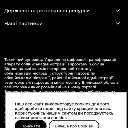
Державні та регіональні ресурси
Наші партнери
Технічний супровід: Управління цифрової трансформації
апарату облвійськадміністрації
support@vin.gov.ua
Відповідальні за зміст сторінок веб-порталу
облвійськадміністрації: структурні підрозділи
облвійськадміністрації, районні військові адміністрації,
територіальні підрозділи міністерств у Вінницькій області,
веб-сторінки яких розміщені на цьому порталі.
Використання будь-яких матеріалів, що опубліковані на
цьому сайті, дозволяється при умові зазначення посилання
(для інтернет-видань - гіперпосилання) на офіційний сайт
Наш веб-сайт використовує cookies для того,
Вінницької облвійськадміністрації
www.vin.gov.ua
.
щоб зробити перегляд сайту кращим для вас.
© 2026 Весь контент доступний за ліцензією Creative
Користуючись нашим сайтом ви погоджуєтесь
Commons Attribution 4.0 International license, якщо не
на використання cookies.
зазначено інше
Прийняти
Більше про Cookies