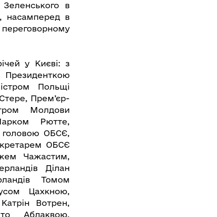
 Зеленського в
, насамперед в
а переговорному
ічей у Києві: з
Президенткою
ністром Польщі
Стере, Прем’єр-
стром Молдови
арком Рютте,
 головою ОБСЄ,
секретарем ОБСЄ
ежем Чажастим,
ерландів Ділан
рландів Томом
усом Цахкною,
Катрін Вотрен,
то Аблаквою,