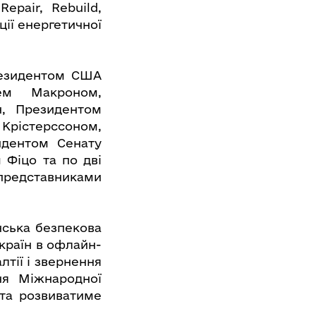
epair, Rebuild,
ції енергетичної
резидентом США
ем Макроном,
н, Президентом
 Крістерссоном,
идентом Сенату
 Фіцо та по дві
представниками
нська безпекова
 країн в офлайн-
лтії і звернення
ня Міжнародної
 та розвиватиме