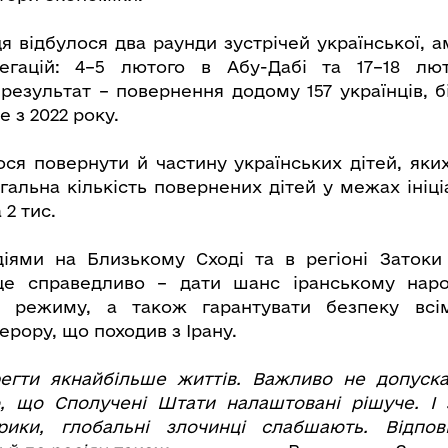
я відбулося два раунди зустрічей української, а
легацій: 4–5 лютого в Абу-Дабі та 17–18 лю
результат – повернення додому 157 українців, бі
е з 2022 року.
ся повернути й частину українських дітей, яких
альна кількість повернених дітей у межах ініці
 2 тис.
діями на Близькому Сході та в регіоні Заток
це справедливо – дати шанс іранському наро
о режиму, а також гарантувати безпеку всі
ерору, що походив з Ірану.
егти якнайбільше життів. Важливо не допуск
о, що Сполучені Штати налаштовані рішуче. І 
рики, глобальні злочинці слабшають. Відпов