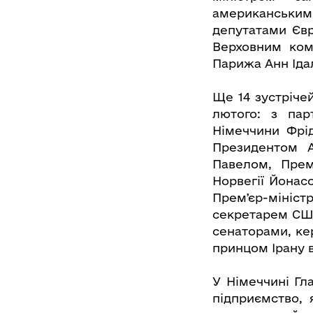
американським
депутатами Євр
Верховним ком
Парижа Анн Іда
Ще 14 зустріче
лютого: з па
Німеччини Фрі
Президентом А
Павелом, Прем
Норвегії Йонас
Премʼєр-мініс
секретарем СШ
сенаторами, ке
принцом Ірану в
У Німеччині Гл
підприємство, 