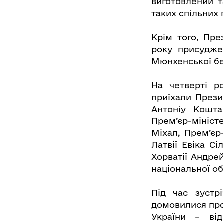
виготовлений т
таких спільних 
Крім того, Пре
року присуджен
Мюнхенської без
На четверті р
приїхали Прези
Антоніу Кошта
Прем’єр-мініст
Міхал, Прем’єр-
Латвії Евіка Сі
Хорватії Андре
національної о
Під час зустр
домовилися про 
України – від