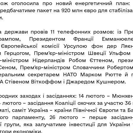
кож оголосила про новий енергетичний план: R
ередбачатиме пакет на 920 млн євро для стабіліза
и.
а держави провів 11 телефонних розмов: із П
рампом, Президентом Франції Емманюел
Європейської комісії Урсулою фон дер Ляє
м Герцогом, Прем’єр-міністром Швеції Ульфом
-міністром Нідерландів Робом Єттеном, през
еном, Премʼєр-міністром Словаччини Робертом
еральним секретарем НАТО Марком Рютте й 
А Стівеном Віткоффом і Джаредом Кушнером.
родних заходах і засіданнях: 14 лютого – Мюнхе
 лютого – засідання Коаліції охочих за участю 36
ті, саміт Україна – країни Північної Європи та Ба
ого парламенту, 26 лютого – перше засідан
ї групи, яка залучатиме інвестиції для України
тори економіки.