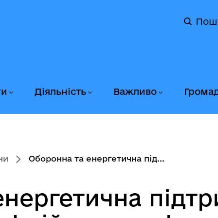
Пош
ги
Діяльність
Важливо
Грома
ни
Оборонна та енергетична під...
енергетична підтр