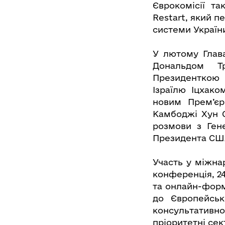
Єврокомісії та
Restart, який п
системи Україн
У лютому Глав
Дональдом Т
Президенткою 
Ізраїлю Іцхако
новим Прем’єр
Камбоджі Хун С
розмови з Ген
Президента СШ
Участь у міжна
конференція, 24
та онлайн-форма
до Європейськ
консультативно
пріоритетні сек