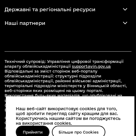
Державні та регіональні ресурси
Наші партнери
Технічний супровід: Управління цифрової трансформації
апарату облвійськадміністрації
support@vin.gov.ua
Відповідальні за зміст сторінок веб-порталу
облвійськадміністрації: структурні підрозділи
облвійськадміністрації, районні військові адміністрації,
територіальні підрозділи міністерств у Вінницькій області,
веб-сторінки яких розміщені на цьому порталі.
Використання будь-яких матеріалів, що опубліковані на
цьому сайті, дозволяється при умові зазначення посилання
(для інтернет-видань - гіперпосилання) на офіційний сайт
Наш веб-сайт використовує cookies для того,
Вінницької облвійськадміністрації
www.vin.gov.ua
.
щоб зробити перегляд сайту кращим для вас.
© 2026 Весь контент доступний за ліцензією Creative
Користуючись нашим сайтом ви погоджуєтесь
Commons Attribution 4.0 International license, якщо не
на використання cookies.
зазначено інше
Прийняти
Більше про Cookies