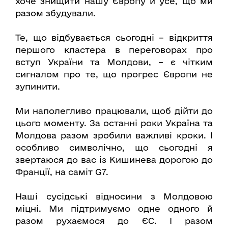
хоче знищити нашу Європу й усе, що ми
разом збудували.
Те, що відбувається сьогодні – відкриття
першого кластера в переговорах про
вступ України та Молдови, – є чітким
сигналом про те, що прогрес Європи не
зупинити.
Ми наполегливо працювали, щоб дійти до
цього моменту. За останні роки Україна та
Молдова разом зробили важливі кроки. І
особливо символічно, що сьогодні я
звертаюся до вас із Кишинева дорогою до
Франції, на саміт G7.
Наші сусідські відносини з Молдовою
міцні. Ми підтримуємо одне одного й
разом рухаємося до ЄС. І разом