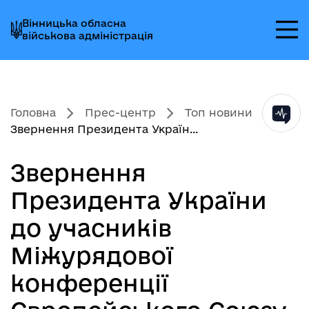
Перейти
Перейти
Перейти
Вінницька обласна
до
до
до
військова адміністрація
головного
головного
головного
меню
вмісту
колонтитула
Головна
Прес-центр
Топ новини
Звернення Президента Україн...
Звернення
Президента України
до учасників
Міжурядової
конференції