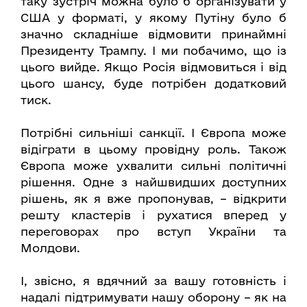
таку зустріч можна було б організувати у
США у форматі, у якому Путіну було б
значно складніше відмовити принаймні
Президенту Трампу. І ми побачимо, що із
цього вийде. Якщо Росія відмовиться і від
цього шансу, буде потрібен додатковий
тиск.
Потрібні сильніші санкції. І Європа може
відіграти в цьому провідну роль. Також
Європа може ухвалити сильні політичні
рішення. Одне з найшвидших доступних
рішень, як я вже пропонував, – відкрити
решту кластерів і рухатися вперед у
переговорах про вступ України та
Молдови.
І, звісно, я вдячний за вашу готовність і
надалі підтримувати нашу оборону – як на